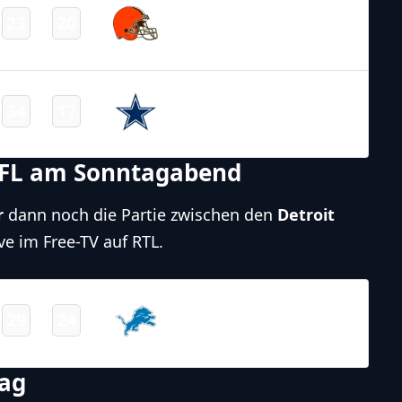
Cleveland
23
20
-
Browns
Final
NFL – 2025-2026
/
Regular Season
/
Week16
Dallas
34
17
-
Cowboys
Final
FL am Sonntagabend
r
dann noch die Partie zwischen den
Detroit
ve im Free-TV auf RTL.
NFL – 2025-2026
/
Regular Season
/
Week16
Detroit
29
24
-
Lions
Final
tag