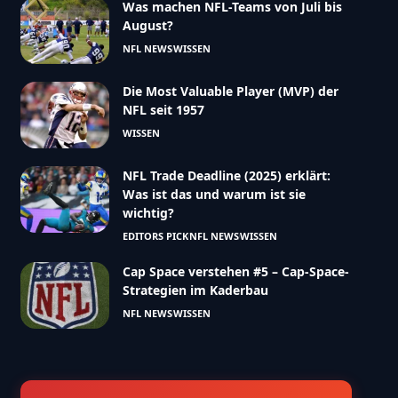
Was machen NFL-Teams von Juli bis
August?
NFL NEWS
WISSEN
Die Most Valuable Player (MVP) der
NFL seit 1957
WISSEN
NFL Trade Deadline (2025) erklärt:
Was ist das und warum ist sie
wichtig?
EDITORS PICK
NFL NEWS
WISSEN
Cap Space verstehen #5 – Cap-Space-
Strategien im Kaderbau
NFL NEWS
WISSEN