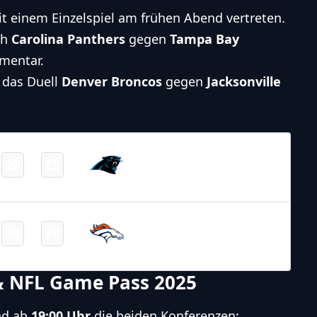
t einem Einzelspiel am frühen Abend vertreten.
ch
Carolina Panthers
gegen
Tampa Bay
mentar.
 das Duell
Denver Broncos
gegen
Jacksonville
NFL – 2025-2026
/
Regular Season
/
Week16
Carolina
20
23
-
Panthers
Final
NFL – 2025-2026
/
Regular Season
/
Week16
Denver
34
20
-
Broncos
Final
& NFL Game Pass 2025
nd ab
19:00 Uhr
die beiden Konferenzen: