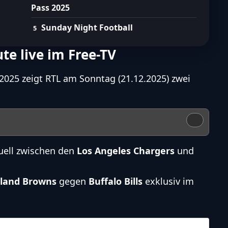
Pass 2025
Sunday Night Football
te live im Free-TV
2025 zeigt RTL am Sonntag (21.12.2025) zwei
ell zwischen den
Los Angeles Chargers
und
eland Browns
gegen
Buffalo Bills
exklusiv im
NFL – 2025-2026
/
Regular Season
/
Week16