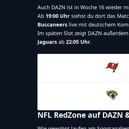
Auch DAZN ist in Woche 16 wieder mi
Ab
19:00 Uhr
siehst du dort das Mat
Buccaneers
live mit deutschem Kom
Im späten Slot zeigt DAZN außerdem
Jaguars
ab
22:05 Uhr
.
21.12.2025
19:00
Tampa Bay
Buccaneers
21.12.2025
22:05
Jacksonville
Jaguars
NFL RedZone auf DAZN 
Wie gewohnt laufen am Sonntagabe