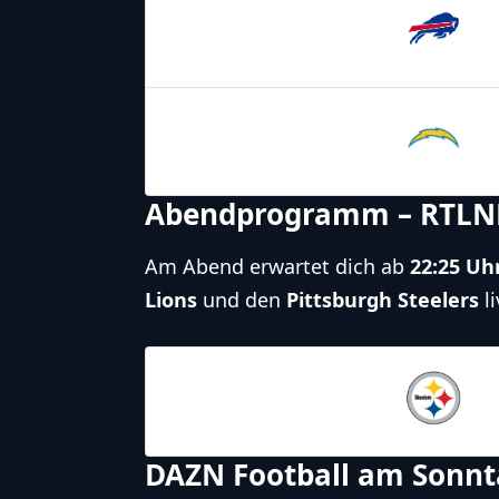
Buffalo
Bills
21.12.2025
19:00
Los Angeles
Chargers
Abendprogramm – RTLN
Am Abend erwartet dich ab
22:25 Uh
Lions
und den
Pittsburgh Steelers
li
21.12.2025
22:25
Pittsburgh
Steelers
DAZN Football am Sonn