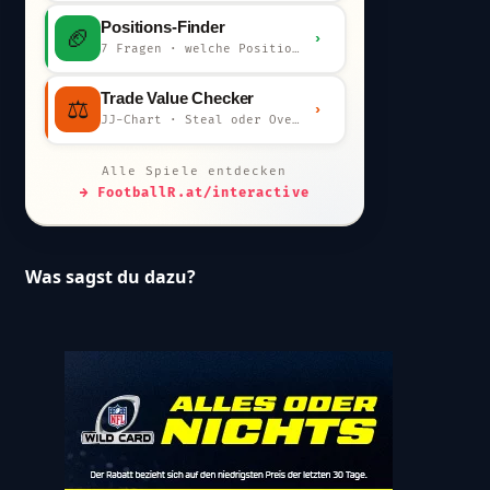
Positions-Finder
🏈
›
7 Fragen · welche Position bist du?
Trade Value Checker
⚖️
›
JJ-Chart · Steal oder Overpay?
Alle Spiele entdecken
→ FootballR.at/interactive
Was sagst du dazu?