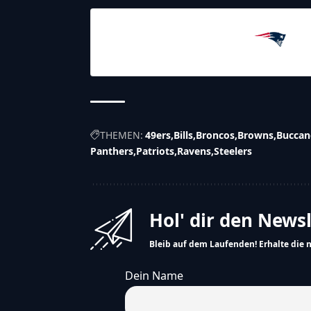
22.12.2025
2:20
New England
Patriots
THEMEN:
49ers
Bills
Broncos
Browns
Buccan
Panthers
Patriots
Ravens
Steelers
Hol' dir den News
Bleib auf dem Laufenden! Erhalte die 
Dein Name