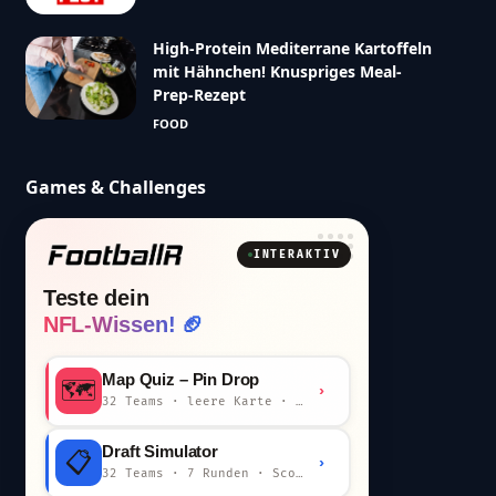
High-Protein Mediterrane Kartoffeln
mit Hähnchen! Knuspriges Meal-
Prep-Rezept
FOOD
Games & Challenges
INTERAKTIV
Teste dein
NFL-Wissen! 🏈
Map Quiz – Pin Drop
🗺️
›
32 Teams · leere Karte · km-Wertung
Draft Simulator
📋
›
32 Teams · 7 Runden · Scout-Kommentar