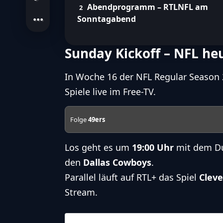
Abendprogramm – RTLNFL am
Sonntagabend
Sunday Kickoff – NFL heu
In Woche 16 der NFL
Regular Season
Spiele live im Free-TV.
Folge
49ers
Los geht es um
19:00 Uhr
mit dem Du
den
Dallas Cowboys
.
Parallel läuft auf RTL+ das Spiel
Clev
Stream.
21.12.2025
19:00