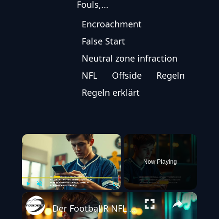
Fouls,...
Encroachment
False Start
Neutral zone infraction
NFL
Offside
Regeln
Regeln erklärt
×
Now Playing
Play
Unmute
Fullscreen
Der FootballR NFL & Football Newsletter