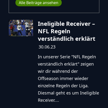
Alle Beiträge ansehen
Ineligible Receiver –
NFL Regeln
verständlich erklärt
30.06.23
In unserer Serie "NFL Regeln
verständlich erklärt" zeigen
wir dir während der
Offseason immer wieder
einzelne Regeln der Liga.
Diesmal geht es um Ineligible
Receiver....