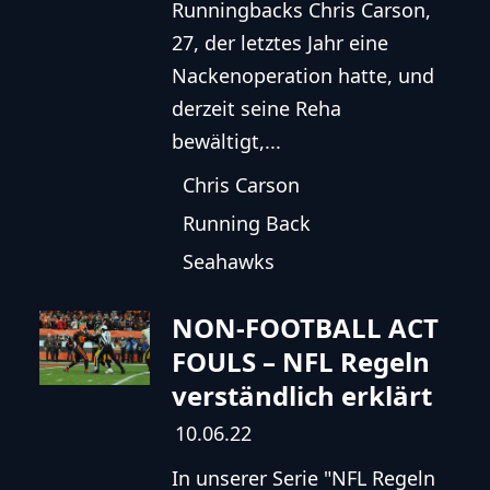
Runningbacks Chris Carson,
27, der letztes Jahr eine
Nackenoperation hatte, und
derzeit seine Reha
bewältigt,...
Chris Carson
Running Back
Seahawks
NON-FOOTBALL ACT
FOULS – NFL Regeln
verständlich erklärt
10.06.22
In unserer Serie "NFL Regeln