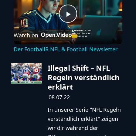
Play
Watch on
Video
Der FootballR NFL & Football Newsletter
Illegal Shift – NFL
Regeln verständlich
erklärt
08.07.22
In unserer Serie "NFL Regeln
verständlich erklärt" zeigen
wir dir während der