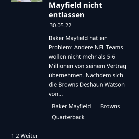
Mayfield nicht
entlassen
30.05.22
Baker Mayfield hat ein
Problem: Andere NFL Teams
wollen nicht mehr als 5-6
Millionen von seinem Vertrag
übernehmen. Nachdem sich
die Browns Deshaun Watson
von...
Baker Mayfield
Browns
Quarterback
1
2
Weiter