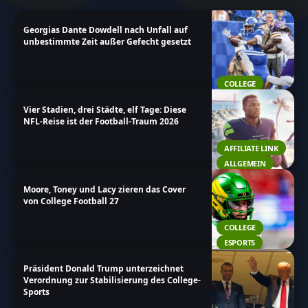
durch unsere Artikel und bleibe immer auf dem
Georgias Dante Dowdell nach Unfall auf
neuesten Stand über die Entwicklungen in der Welt
unbestimmte Zeit außer Gefecht gesetzt
des College Football!
COLLEGE
Vier Stadien, drei Städte, elf Tage: Diese
NFL-Reise ist der Football-Traum 2026
AFFILIATE LINK
ALLGEMEIN
Moore, Toney und Lacy zieren das Cover
von College Football 27
COLLEGE
ESPORTS
Präsident Donald Trump unterzeichnet
Verordnung zur Stabilisierung des College-
Sports