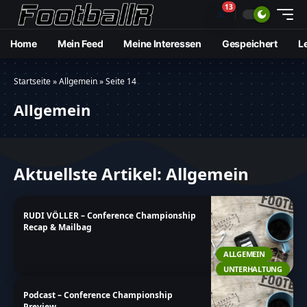
13
🔔
Home
Mein Feed
Meine Interessen
Gespeichert
L
Startseite
»
Allgemein
»
Seite 14
Allgemein
Aktuellste Artikel: Allgemein
RUDI VÖLLER – Conference Championship
Recap & Mailbag
ALLGEMEIN
UNTERHALTUNG
Podcast – Conference Championship
Preview