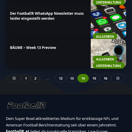
UNTERHALTUNG
Der FootballR WhatsApp Newsletter muss
leider eingestellt werden
ALLGEMEIN
BÄUME – Week 13 Preview
ALLGEMEIN
UNTERHALTUNG
1
2
…
12
13
14
15
16
Dein Super Bowl akkreditiertes Medium für erstklassige NFL und
American Football Berichterstattung seit über einem Jahrzehnt.
FootballR.at
liefert dir topaktuelle Statistiken, Live-Scores,