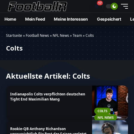
17
🔔
Home
Mein Feed
Meine Interessen
Gespeichert
L
Startseite
»
Football News
»
NFL News
»
Team
»
Colts
Colts
Aktuellste Artikel: Colts
Indianapolis Colts verpflichten deutschen
Tight End Maximilian Mang
COLTS
NFL NEWS
Rookie-QB Anthony Richardson
voraussichtlich für Rest der Saison verletzt