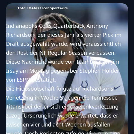
Foto: IMAGO / Icon Sportswire
Indianapolis Colts Quarterback Anthony
Richardson, der dieses Jahr als vierter Pick im
Draft ausgewählt wurde, wird voraussichtlich
den Rest der NF Regular Season verpassen.
Diese Nachricht wurde von Teambesitzer Jim
Irsay am Montag gegenüber
Stephen Holder
von ESPN
bestätigt.
Die Hiobsbotschaft folgte auf
Richardsons
Verletzung
in Woche 5 gegen die
Tennessee
Titans
, bei der er sich eine Gelenkverletzung
zuzog. Ursprünglich wurde erwartet, dass er
zwischen vier und acht Wochen ausfallen
würde. Doch Berichten zufolge wird nun
eine