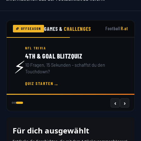
GAMES &
CHALLENGES
Football
R.at
🏈 OFFSEASON
NFL TRIVIA
4TH & GOAL BLITZQUIZ
⚡
10 Fragen, 15 Sekunden – schaffst du den
Touchdown?
→
QUIZ STARTEN
‹
›
Für dich ausgewählt