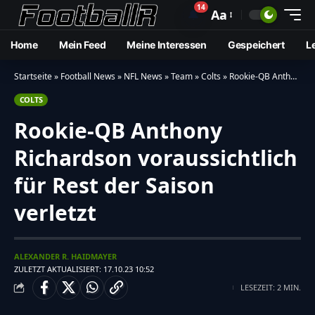
14
🔔
Aa
Home
Mein Feed
Meine Interessen
Gespeichert
L
Startseite
»
Football News
»
NFL News
»
Team
»
Colts
»
Rookie-QB Anthony Richardson voraussichtlich für Rest der Saison verletzt
COLTS
Rookie-QB Anthony
Richardson voraussichtlich
für Rest der Saison
verletzt
ALEXANDER R. HAIDMAYER
ZULETZT AKTUALISIERT: 17.10.23 10:52
LESEZEIT: 2 MIN.