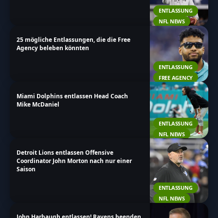
ENTLASSUNG
NFL NEWS
25 mögliche Entlassungen, die die Free
Agency beleben könnten
ENTLASSUNG
FREE AGENCY
Miami Dolphins entlassen Head Coach
Mike McDaniel
ENTLASSUNG
NFL NEWS
Detroit Lions entlassen Offensive
Coordinator John Morton nach nur einer
Saison
ENTLASSUNG
NFL NEWS
John Harbaugh entlassen! Ravens beenden