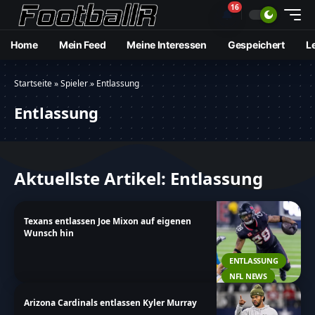
16
🔔
Home
Mein Feed
Meine Interessen
Gespeichert
L
Startseite
»
Spieler
»
Entlassung
Entlassung
Aktuellste Artikel: Entlassung
Texans entlassen Joe Mixon auf eigenen
Wunsch hin
ENTLASSUNG
NFL NEWS
Arizona Cardinals entlassen Kyler Murray