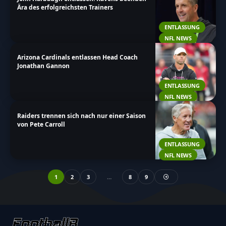
Ära des erfolgreichsten Trainers
ENTLASSUNG
NFL NEWS
Arizona Cardinals entlassen Head Coach
Jonathan Gannon
ENTLASSUNG
NFL NEWS
Raiders trennen sich nach nur einer Saison
von Pete Carroll
ENTLASSUNG
NFL NEWS
1
2
3
…
8
9