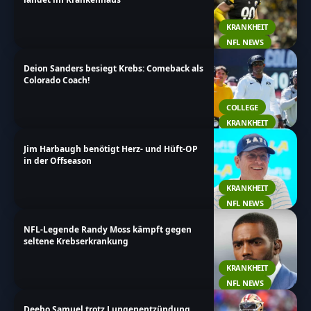
KRANKHEIT
NFL NEWS
Deion Sanders besiegt Krebs: Comeback als
Colorado Coach!
COLLEGE
KRANKHEIT
Jim Harbaugh benötigt Herz- und Hüft-OP
in der Offseason
KRANKHEIT
NFL NEWS
NFL-Legende Randy Moss kämpft gegen
seltene Krebserkrankung
KRANKHEIT
NFL NEWS
Deebo Samuel trotz Lungenentzündung