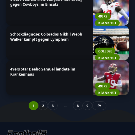
gegen Cowboys im Einsatz
49ERS
KRANKHEIT
Schockdiagnose: Colorados Nikhil Webb
Walker kämpft gegen Lymphom
COLLEGE
KRANKHEIT
49ers Star Deebo Samuel landete im
Krankenhaus
49ERS
KRANKHEIT
1
2
3
…
8
9