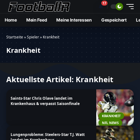
17
🔔
Home
Mein Feed
Meine Interessen
Gespeichert
L
Startseite
»
Spieler
»
Krankheit
Krankheit
Aktuellste Artikel: Krankheit
Saints-Star Chris Olave landet im
Krankenhaus & verpasst Saisonfinale
KRANKHEIT
NFL NEWS
Lungenprobleme: Steelers-Star T.J. Watt
landet im Krankenhaus