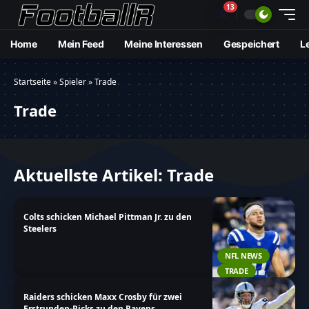
13
🔔
Home
Mein Feed
Meine Interessen
Gespeichert
L
Startseite
»
Spieler
»
Trade
Trade
Aktuellste Artikel: Trade
Colts schicken Michael Pittman Jr. zu den
Steelers
NFL NEWS
TRADE
Raiders schicken Maxx Crosby für zwei
Erstrunden-Picks zu den Ravens