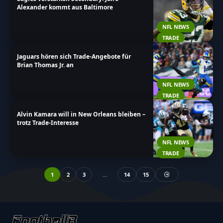
Alexander kommt aus Baltimore
NFL NEWS
TRADE
Jaguars hören sich Trade-Angebote für
Brian Thomas Jr. an
NFL NEWS
TRADE
Alvin Kamara will in New Orleans bleiben –
trotz Trade-Interesse
NFL NEWS
TRADE
1
2
3
…
14
15