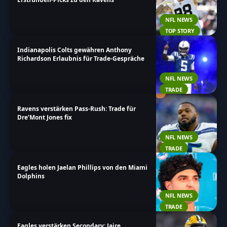
NFL NEWS
TOP STORY
Indianapolis Colts gewähren Anthony
Richardson Erlaubnis für Trade-Gespräche
NFL NEWS
TRADE
Ravens verstärken Pass-Rush: Trade für
Dre’Mont Jones fix
NFL NEWS
TRADE
Eagles holen Jaelan Phillips von den Miami
Dolphins
NFL NEWS
TRADE
Eagles verstärken Secondary: Jaire