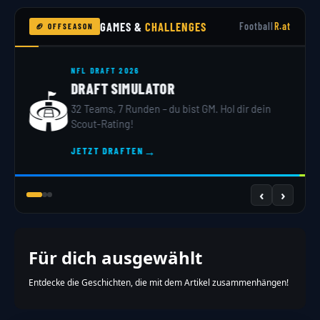
GAMES &
CHALLENGES
Football
R.at
🏈 OFFSEASON
NFL DRAFT 2026
DRAFT SIMULATOR
🏟️
32 Teams, 7 Runden – du bist GM. Hol dir dein
Scout-Rating!
→
JETZT DRAFTEN
‹
›
Für dich ausgewählt
Entdecke die Geschichten, die mit dem Artikel zusammenhängen!