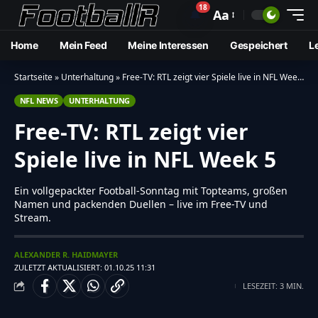
18
🔔
Aa
Home
Mein Feed
Meine Interessen
Gespeichert
L
Startseite
»
Unterhaltung
»
Free-TV: RTL zeigt vier Spiele live in NFL Week 5
NFL NEWS
UNTERHALTUNG
Free-TV: RTL zeigt vier
Spiele live in NFL Week 5
Ein vollgepackter Football-Sonntag mit Topteams, großen
Namen und packenden Duellen – live im Free-TV und
Stream.
ALEXANDER R. HAIDMAYER
ZULETZT AKTUALISIERT: 01.10.25 11:31
LESEZEIT: 3 MIN.