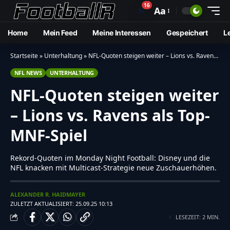
16
🔔
Aa
Home
Mein Feed
Meine Interessen
Gespeichert
L
Startseite
»
Unterhaltung
»
NFL-Quoten steigen weiter – Lions vs. Ravens als Top-MNF-Spiel
NFL NEWS
UNTERHALTUNG
NFL-Quoten steigen weiter
– Lions vs. Ravens als Top-
MNF-Spiel
Rekord-Quoten im Monday Night Football: Disney und die
NFL knacken mit Multicast-Strategie neue Zuschauerhöhen.
ALEXANDER R. HAIDMAYER
ZULETZT AKTUALISIERT: 25.09.25 10:13
LESEZEIT: 2 MIN.