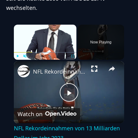
wechselten.
×
Now Playing
Play
Unmute
Fullscreen
NFL Rekordeinnahmen von 13 Milliarden Dollar im Jahr 2023
Play
Watch on
Video
NFL Rekordeinnahmen von 13 Milliarden