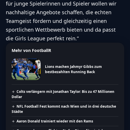
für junge Spielerinnen und Spieler wollen wir
V
nachhaltige Angebote schaffen, die echten
Teamgeist fördern und gleichzeitig einen
i
sportlichen Wettbewerb bieten und da passt
die Girls League perfekt rein.“
d
Mehr von FootballR
e
Lions machen Jahmyr Gibbs zum
bestbezahlten Running Back
o
Colts verlängern mit Jonathan Taylor: Bis zu 47 Millionen
Dollar
NFL Football Fest kommt nach Wien und in drei deutsche
Städte
Aaron Donald trainiert wieder mit den Rams