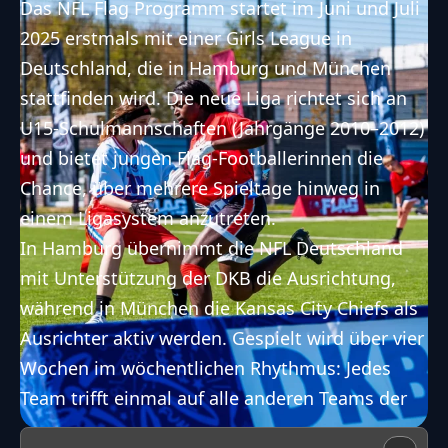
Das NFL Flag Programm startet im Juni und Juli
2025 erstmals mit einer Girls League in
Deutschland, die in Hamburg und München
stattfinden wird. Die neue Liga richtet sich an
U15-Schulmannschaften (Jahrgänge 2010–2012)
und bietet jungen Flag-Footballerinnen die
Chance, über mehrere Spieltage hinweg in
einem Ligasystem anzutreten.
In Hamburg übernimmt die NFL Deutschland
mit Unterstützung der DKB die Ausrichtung,
während in München die Kansas City Chiefs als
Ausrichter aktiv werden. Gespielt wird über vier
Wochen im wöchentlichen Rhythmus: Jedes
Team trifft einmal auf alle anderen Teams der