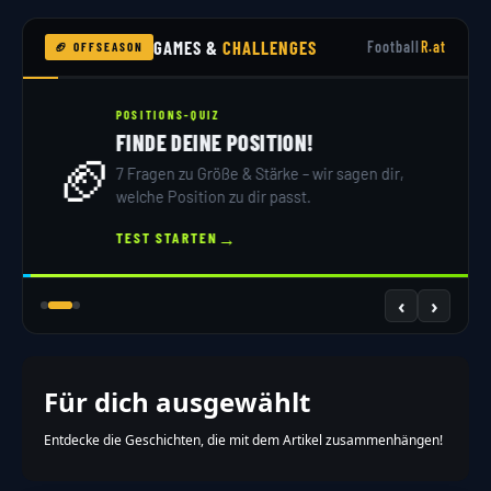
GAMES &
CHALLENGES
Football
R.at
🏈 OFFSEASON
POSITIONS-QUIZ
FINDE DEINE POSITION!
🏈
7 Fragen zu Größe & Stärke – wir sagen dir,
welche Position zu dir passt.
→
TEST STARTEN
‹
›
Für dich ausgewählt
Entdecke die Geschichten, die mit dem Artikel zusammenhängen!