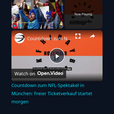
×
Now Playing
Play
Unmute
Fullscreen
Countdown zum NFL-Spektakel in München: Freier Ticketverkauf startet morgen
P
Watch on
l
Countdown zum NFL-Spektakel in
a
München: Freier Ticketverkauf startet
morgen
y