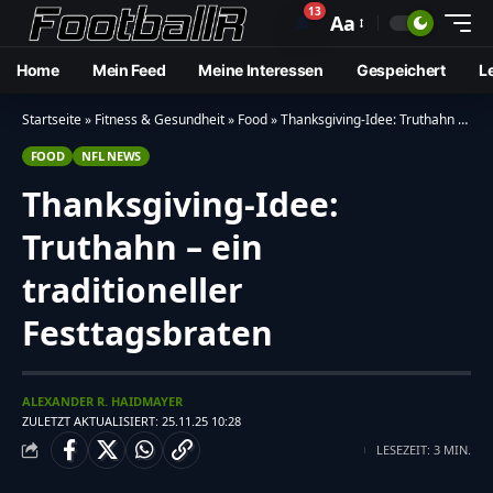
13
🔔
Aa
Home
Mein Feed
Meine Interessen
Gespeichert
L
Startseite
»
Fitness & Gesundheit
»
Food
»
Thanksgiving-Idee: Truthahn – ein traditioneller Festtagsbraten
FOOD
NFL NEWS
Thanksgiving-Idee:
Truthahn – ein
traditioneller
Festtagsbraten
ALEXANDER R. HAIDMAYER
ZULETZT AKTUALISIERT: 25.11.25 10:28
LESEZEIT: 3 MIN.