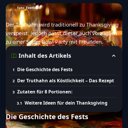
Foto: FootballR
Der Truthahn wird traditionell zu
Thanksgiving
verspeist, jedoch passt dieser auch vorzüglich
zu einer Super Bowl Party mit Freunden.
Inhalt des Artikels
Die Geschichte des Fests
Der Truthahn als Köstlichkeit – Das Rezept
Zutaten für 8 Portionen:
Weitere Ideen für dein Thanksgiving
Die Geschichte des Fests