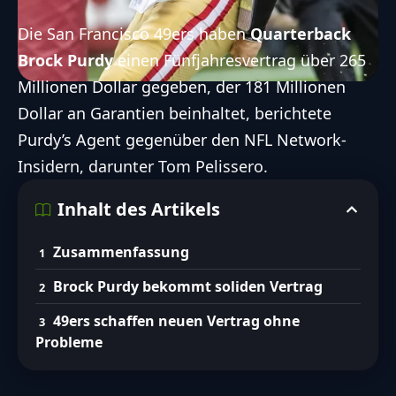
Die
San Francisco 49ers
haben
Quarterback
Brock Purdy
einen Fünfjahresvertrag über 265
Millionen Dollar gegeben, der 181 Millionen
Dollar an Garantien beinhaltet, berichtete
Purdy’s Agent gegenüber den NFL Network-
Insidern, darunter
Tom Pelissero
.
Inhalt des Artikels
Zusammenfassung
Brock Purdy bekommt soliden Vertrag
49ers schaffen neuen Vertrag ohne
Probleme