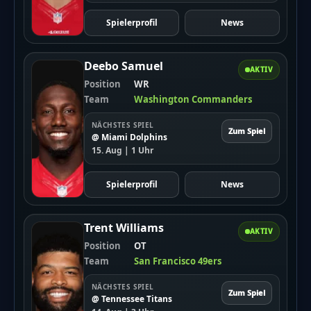
Spielerprofil
News
Deebo Samuel
AKTIV
Position
WR
Team
Washington Commanders
NÄCHSTES SPIEL
Zum Spiel
@ Miami Dolphins
15. Aug | 1 Uhr
Spielerprofil
News
Trent Williams
AKTIV
Position
OT
Team
San Francisco 49ers
NÄCHSTES SPIEL
Zum Spiel
@ Tennessee Titans