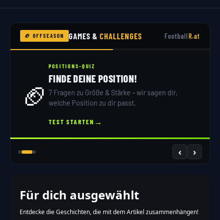
GAMES &
CHALLENGES
Football
R.at
🏈 OFFSEASON
POSITIONS-QUIZ
FINDE DEINE POSITION!
🏈
7 Fragen zu Größe & Stärke – wir sagen dir,
welche Position zu dir passt.
→
TEST STARTEN
‹
›
Für dich ausgewählt
Entdecke die Geschichten, die mit dem Artikel zusammenhängen!