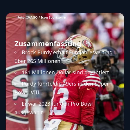
Foto: IMAGO / Icon Sportswire
Zusammenfassung
Brock Purdy erhält Fünfjahresvertrag
über 265 Millionen.
181 Millionen Dollar sind garantiert.
Purdy führte die 49ers in den Super
Bowl LVIII.
Er war 2023 für den Pro Bowl
ausgewählt.