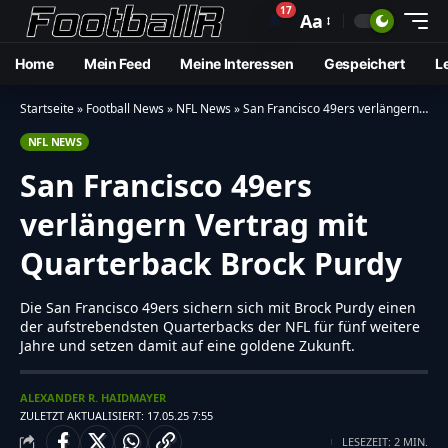
17
🔔
Aa
Home
Mein Feed
Meine Interessen
Gespeichert
L
Startseite
»
Football News
»
NFL News
»
San Francisco 49ers verlängern Vertrag mit Quarterback Brock Purdy
NFL NEWS
San Francisco 49ers
verlängern Vertrag mit
Quarterback Brock Purdy
Die San Francisco 49ers sichern sich mit Brock Purdy einen
der aufstrebendsten Quarterbacks der NFL für fünf weitere
Jahre und setzen damit auf eine goldene Zukunft.
ALEXANDER R. HAIDMAYER
ZULETZT AKTUALISIERT: 17.05.25 7:55
LESEZEIT: 2 MIN.