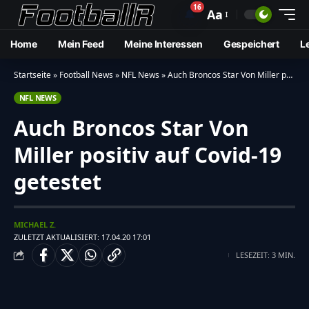
16
🔔
Aa
Home
Mein Feed
Meine Interessen
Gespeichert
L
Startseite
»
Football News
»
NFL News
»
Auch Broncos Star Von Miller positiv auf Covid-19 getestet
NFL NEWS
Auch Broncos Star Von
Miller positiv auf Covid-19
getestet
MICHAEL Z.
ZULETZT AKTUALISIERT: 17.04.20 17:01
LESEZEIT: 3 MIN.