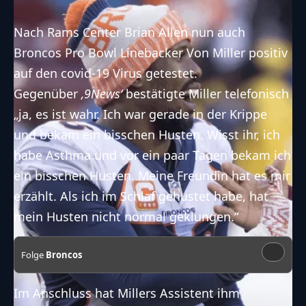
Nach Rams Center Brian Allen
nun auch
Broncos Pro Bowl Linebacker Von Miller positiv
auf den covid-19 Virus getestet.
Gegenüber
‚9News‘
bestätigte Miller telefonisch
„ja, es ist wahr. Ich war gerade in der Krippe
und bekam ein bisschen Husten. Wisst ihr, ich
habe Asthma und vor ein paar Tagen bekam ich
ein bisschen Husten. Meine Freundin hat es mir
erzählt. Als ich im Schlaf gehustet habe, hat
mein Husten nicht normal geklungen.“
Folge
Broncos
Im Anschluss hat Millers Assistent ihm