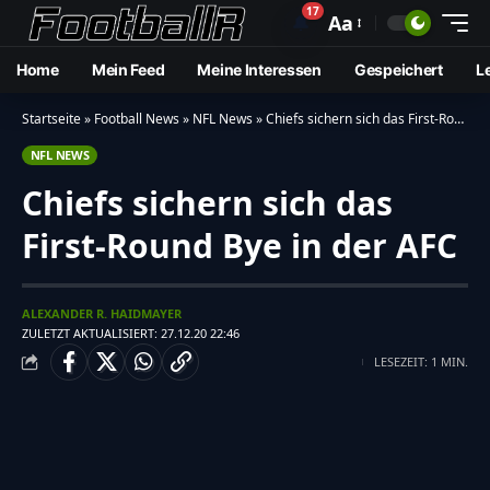
17
🔔
Aa
Home
Mein Feed
Meine Interessen
Gespeichert
L
Startseite
»
Football News
»
NFL News
»
Chiefs sichern sich das First-Round Bye in der AFC
NFL NEWS
Chiefs sichern sich das
First-Round Bye in der AFC
ALEXANDER R. HAIDMAYER
ZULETZT AKTUALISIERT: 27.12.20 22:46
LESEZEIT: 1 MIN.