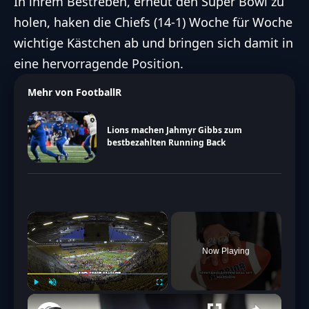
In ihrem Bestreben, erneut den
Super Bowl
zu
holen, haken die
Chiefs
(14-1) Woche für Woche
wichtige Kästchen ab und bringen sich damit in
eine hervorragende Position.
Mehr von FootballR
Lions machen Jahmyr Gibbs zum
bestbezahlten Running Back
×
Now Playing
Play
Unmute
Fullscreen