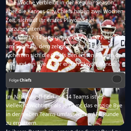
Eine Woche verbleibt in der Regular Season,
aber die Kansas City
Chiefs
haben zwei Wochen
Zeit, sich auf ihr erstes Playoff-Spiel
vorzubereiten.
Mit dem 17-14 Sieg gegen die
Atlanta Falcons
am Sonntag, dem zehnten Sieg in Folge,
sicherten sich die
Chiefs
den ersten Platz in der
AFC
und ein Bye in der ersten Playoff-Runde.
Folge
Chiefs
Im
NFL
-Playoff-Feld mit 14 Teams ist es
vielleicht wichtiger als je zuvor, das einzige Bye
in der sieben Teams umfassenden
AFC
Runde
zu ergattern.