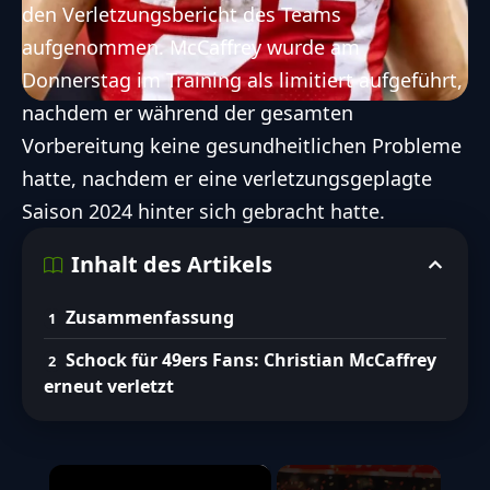
den Verletzungsbericht des Teams
McCaffreys Verletzungshistorie und
aufgenommen. McCaffrey wurde am
deren Auswirkungen auf die Saison
Donnerstag im Training als limitiert aufgeführt,
Die Rolle von McCaffrey in San
nachdem er während der gesamten
Franciscos Offensivstrategie
Vorbereitung keine gesundheitlichen Probleme
hatte, nachdem er eine verletzungsgeplagte
FootballR AI Services für barrierefreien Zugang zu den wichtigsten Football
Saison 2024 hinter sich gebracht hatte.
Inhalten mit Hilfe von KI.
Entdecke unsere Richtlinien zum ethischen Umgang mit
KI
Inhalt des Artikels
Zusammenfassung
Schock für 49ers Fans: Christian McCaffrey
erneut verletzt
×