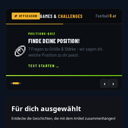
GAMES &
CHALLENGES
Football
R.at
🏈 OFFSEASON
POSITIONS-QUIZ
FINDE DEINE POSITION!
🏈
7 Fragen zu Größe & Stärke – wir sagen dir,
welche Position zu dir passt.
→
TEST STARTEN
‹
›
Für dich ausgewählt
Entdecke die Geschichten, die mit dem Artikel zusammenhängen!