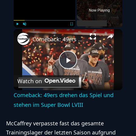
Now Playing
Play
Unmute
Fullscreen
Comeback: 49ers drehen das Spiel und stehen im Super Bowl LVIII
Play
Watch on
Video
Comeback: 49ers drehen das Spiel und
stehen im Super Bowl LVIII
McCaffrey verpasste fast das gesamte
Trainingslager der letzten Saison aufgrund