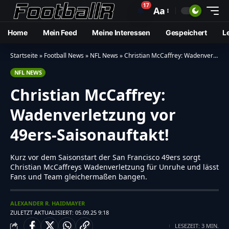
17
🔔
Aa
Home
Mein Feed
Meine Interessen
Gespeichert
L
Startseite
»
Football News
»
NFL News
»
Christian McCaffrey: Wadenverletzung vor 49ers-Saisonauftakt!
NFL NEWS
Christian McCaffrey:
Wadenverletzung vor
49ers-Saisonauftakt!
Kurz vor dem Saisonstart der San Francisco 49ers sorgt
Christian McCaffreys Wadenverletzung für Unruhe und lässt
Fans und Team gleichermaßen bangen.
ALEXANDER R. HAIDMAYER
ZULETZT AKTUALISIERT: 05.09.25 9:18
LESEZEIT: 3 MIN.