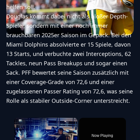
helfen soll.
Douglas kommt dabei nicht als bloßer Depth-
Spieler, sondern mit einer noch immer
brauchbaren 2025er Saison im Gepäck. Bei den
Miami Dolphins absolvierte er 15 Spiele, davon
13 Starts, und verbuchte zwei Interceptions, 62
Tackles, neun Pass Breakups und sogar einen
Sack. PFF bewertet seine Saison zusätzlich mit
einer Coverage-Grade von 72,6 und einer
zugelassenen Passer Rating von 72,6, was seine
Rolle als stabiler Outside-Corner unterstreicht.
×
Now Playing