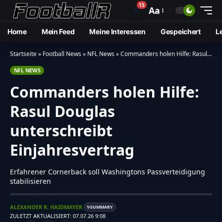
15
🔔
Aa
Home
Mein Feed
Meine Interessen
Gespeichert
L
Startseite
»
Football News
»
NFL News
»
Commanders holen Hilfe: Rasul Douglas unterschreibt Einjahresvertrag
NFL NEWS
Commanders holen Hilfe:
Rasul Douglas
unterschreibt
Einjahresvertrag
Erfahrener Cornerback soll Washingtons Passverteidigung
stabilisieren
ALEXANDER R. HAIDMAYER
SUMMARY
✨
ZULETZT AKTUALISIERT: 07.07.26 9:08