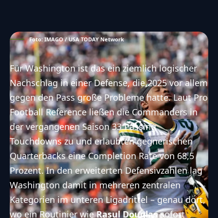
Foto: IMAGO / USA TODAY Network
Für Washington ist das ein ziemlich logischer
Nachschlag in einer Defense, die 2025 vor allem
gegen den Pass große Probleme hatte. Laut Pro
Football Reference ließen die Commanders in
der vergangenen Saison 33 Passing
Touchdowns zu und erlaubten gegnerischen
Quarterbacks eine Completion Rate von 68,5
Prozent. In den erweiterten Defensivzahlen lag
Washington damit in mehreren zentralen
Kategorien im unteren Ligadrittel – genau dort,
wo ein Routinier wie
Rasul Douglas
sofort