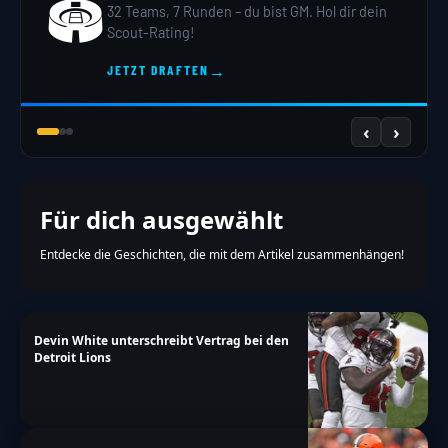
🏟️
32 Teams, 7 Runden – du bist GM. Hol dir dein
Scout-Rating!
→
JETZT DRAFTEN
‹
›
Für dich ausgewählt
Entdecke die Geschichten, die mit dem Artikel zusammenhängen!
Devin White unterschreibt Vertrag bei den
Detroit Lions