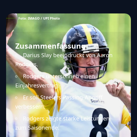
Foto: IMAGO / UPI Photo
Zusammenfassung
Darius Slay beeindruckt von Aaron
Rodgers.
Rodgers unterschrieb einen
Einjahresvertrag.
Er soll Steelers Passing-Angriff
verbessern.
Rodgers zeigte starke Leistungen
zum Saisonende.