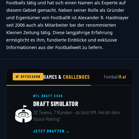
Footballs tätig und hat sich einen Namen als Experte auf
diesem Gebiet gemacht. Neben seiner Rolle als Gründer
und Eigentümer von FootballR ist Alexander R. Haidmayer
seit 2006 auch als Mitarbeiter bei der renommierten
Kleinen Zeitung tätig. Diese langjährige Erfahrung
ermöglicht es ihm, fundierte Einblicke und exklusive
Informationen aus der Footballwelt zu liefern.
GAMES &
CHALLENGES
Football
R.at
🏈 OFFSEASON
NFL DRAFT 2026
DRAFT SIMULATOR
🏟️
32 Teams, 7 Runden – du bist GM. Hol dir dein
Scout-Rating!
→
JETZT DRAFTEN