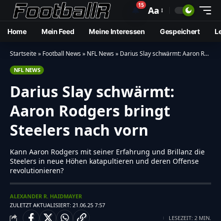
15
🔔
Aa
Home
Mein Feed
Meine Interessen
Gespeichert
L
Startseite
»
Football News
»
NFL News
»
Darius Slay schwärmt: Aaron Rodgers bringt Steelers nach vorn
NFL NEWS
Darius Slay schwärmt:
Aaron Rodgers bringt
Steelers nach vorn
Kann Aaron Rodgers mit seiner Erfahrung und Brillanz die
Steelers in neue Höhen katapultieren und deren Offense
revolutionieren?
ALEXANDER R. HAIDMAYER
ZULETZT AKTUALISIERT: 21.06.25 7:57
LESEZEIT: 2 MIN.