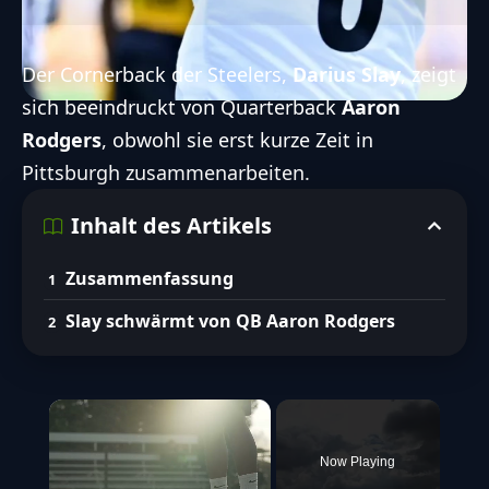
Der Cornerback der Steelers,
Darius Slay
, zeigt
sich beeindruckt von Quarterback
Aaron
Rodgers
, obwohl sie erst kurze Zeit in
Pittsburgh zusammenarbeiten.
Inhalt des Artikels
Zusammenfassung
Slay schwärmt von QB Aaron Rodgers
×
Now Playing