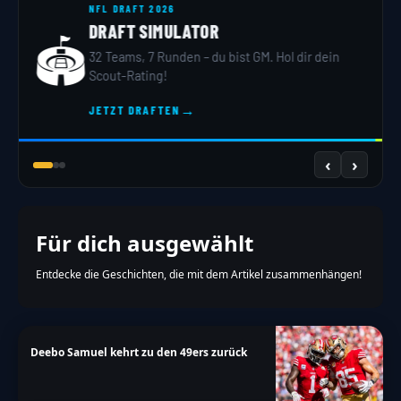
NFL DRAFT 2026
DRAFT SIMULATOR
🏟️
32 Teams, 7 Runden – du bist GM. Hol dir dein
Scout-Rating!
→
JETZT DRAFTEN
‹
›
Für dich ausgewählt
Entdecke die Geschichten, die mit dem Artikel zusammenhängen!
Deebo Samuel kehrt zu den 49ers zurück