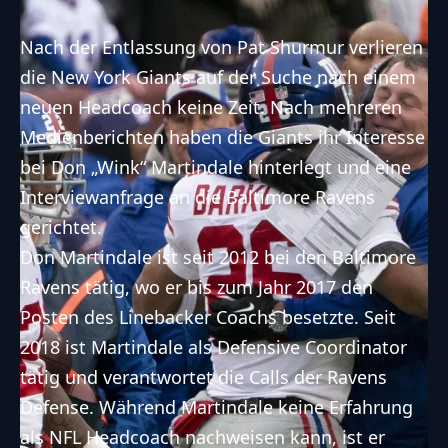
Nach der Entlassung von Pat Shurmur verlieren
die New York Giants auf der Suche nach einem
neuen Headcoach keine Zeit. Nach mehreren
Medienberichten haben die Giants ihr Interesse
bei Don „Wink“ Martindale hinterlegt und eine
Interviewanfrage an die Baltimore Ravens
gerichtet.
Don Martindale ist seit 2012 bei den Baltimore
Ravens tätig, wo er bis zum Jahr 2017 den
Posten des Linebacker Coachs besetzte. Seit
2018 ist Martindale als Defensive Coordinator
tätig und verantwortet die Calls der Ravens
Defense. Während Martindale keine Erfahrung
als NFL Headcoach nachweisen kann, ist er