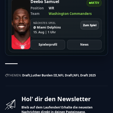
Deebo Samuel
Wie geht es für Luther weiter?
AKTIV
Viele denken, dass Luther früh im NFL Draft ausgewählt
Position
WR
wird.
Team
Washington Commanders
Er könnte in der NFL ein sehr aufregender Spieler
werden.
NÄCHSTES SPIEL
Zum Spiel
@ Miami Dolphins
15. Aug | 1 Uhr
Spielerprofil
News
Luther Burden muss zu einem Team kommen, das seine
Stärken gut nutzen kann.
Hinweis
Die vereinfachte Version dieses Artikels wurde
THEMEN:
Draft
Luther Burden III
NFL Draft
NFL Draft 2025
künstlich erzeugt und wird stetig weiterentwickelt.
Wir freuen uns über
dein Feedback
.
Hol' dir den Newsletter
Bleib auf dem Laufenden! Erhalte die neuesten
Nachrichten direkt in deinen Posteingang.