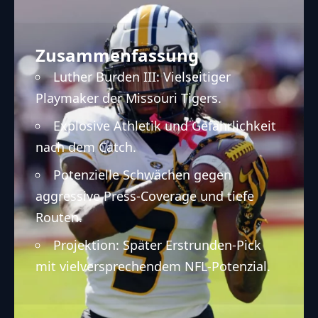
Zusammenfassung
Luther Burden III: Vielseitiger
Playmaker der Missouri Tigers.
Explosive Athletik und Gefährlichkeit
nach dem Catch.
Potenzielle Schwächen gegen
aggressive Press-Coverage und tiefe
Routen.
Projektion: Später Erstrunden-Pick
mit vielversprechendem NFL-Potenzial.