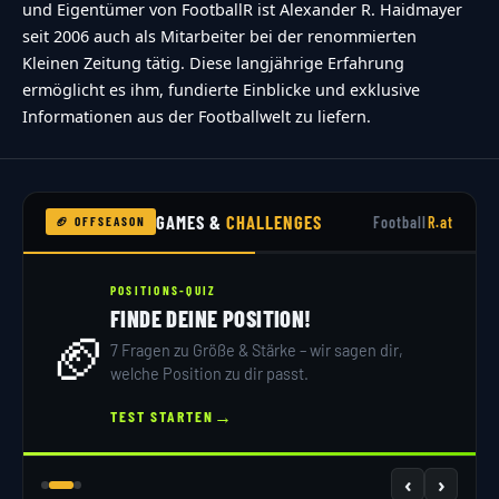
und Eigentümer von FootballR ist Alexander R. Haidmayer
seit 2006 auch als Mitarbeiter bei der renommierten
Kleinen Zeitung tätig. Diese langjährige Erfahrung
ermöglicht es ihm, fundierte Einblicke und exklusive
Informationen aus der Footballwelt zu liefern.
GAMES &
CHALLENGES
Football
R.at
🏈 OFFSEASON
POSITIONS-QUIZ
FINDE DEINE POSITION!
🏈
7 Fragen zu Größe & Stärke – wir sagen dir,
welche Position zu dir passt.
→
TEST STARTEN
‹
›