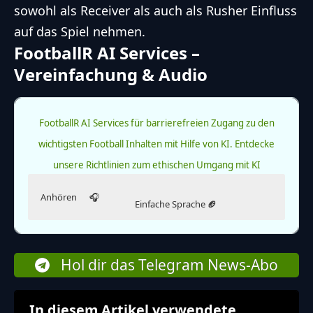
sowohl als Receiver als auch als Rusher Einfluss
auf das Spiel nehmen.
FootballR AI Services –
Vereinfachung & Audio
FootballR AI Services für barrierefreien Zugang zu den
wichtigsten Football Inhalten mit Hilfe von KI.
Entdecke
unsere Richtlinien zum ethischen Umgang mit KI
Anhören
🎧
Einfache Sprache
🏈
Hör dir diesen Artikel an.
Lies diesen Artikel in einfacher Sprache.
Die Ausgabe in einfacher Sprache wurde KI-generiert.
Luther Burden III: Ein besonderer Football-Spieler
Hol dir das Telegram News-Abo
Luther Burden III spielt Football für die Missouri Tigers.
Er ist sehr gut darin, den Ball zu fangen und damit zu
Hinweis
Weiterlesen
laufen.
In diesem Artikel verwendete