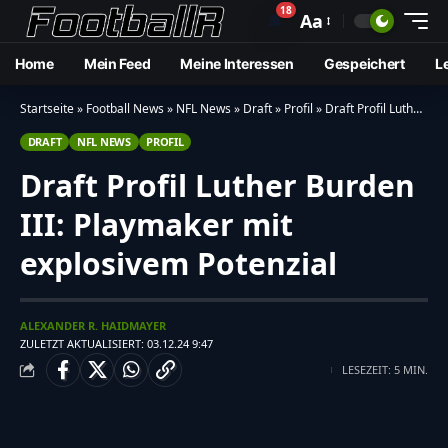
18
🔔
Aa
Home
Mein Feed
Meine Interessen
Gespeichert
L
Startseite
»
Football News
»
NFL News
»
Draft
»
Profil
»
Draft Profil Luther Burden III: Playmaker mit explosivem Potenzial
DRAFT
NFL NEWS
PROFIL
Draft Profil Luther Burden
III: Playmaker mit
explosivem Potenzial
ALEXANDER R. HAIDMAYER
ZULETZT AKTUALISIERT: 03.12.24 9:47
LESEZEIT: 5 MIN.