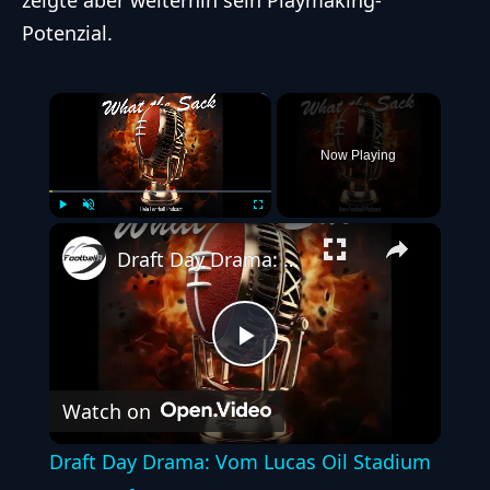
zeigte aber weiterhin sein Playmaking-
Potenzial.
×
Now Playing
Play
Unmute
Fullscreen
Draft Day Drama: Vom Lucas Oil Stadium zum Draft
Play
Watch on
Video
Draft Day Drama: Vom Lucas Oil Stadium