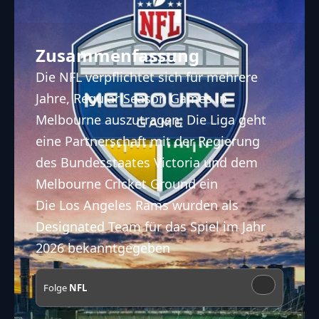
Zusammenfassung
Die NFL verpflichtet sich für mehrere
Jahre, Regular Season Games in
Melbourne auszutragen; Die Liga geht
eine Partnerschaft mit der Regierung
des Bundesstaates Victoria und dem
Melbourne Cricket Ground ein
Die Los Angeles Rams wurden als
Designated Team für das Spiel im Jahr
2026 bekanntgegeben
Folge
NFL