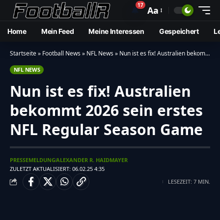
17
🔔
Aa
Home
Mein Feed
Meine Interessen
Gespeichert
L
Startseite
»
Football News
»
NFL News
»
Nun ist es fix! Australien bekommt 2026 sein erstes NFL Regular Season Game
NFL NEWS
Nun ist es fix! Australien
bekommt 2026 sein erstes
NFL Regular Season Game
PRESSEMELDUNG
ALEXANDER R. HAIDMAYER
ZULETZT AKTUALISIERT: 06.02.25 4:35
LESEZEIT: 7 MIN.