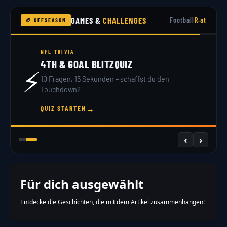
GAMES &
CHALLENGES
Football
R.at
🏈 OFFSEASON
NFL DRAFT 2026
DRAFT SIMULATOR
🏟️
32 Teams, 7 Runden – du bist GM. Hol dir dein
Scout-Rating!
→
JETZT DRAFTEN
‹
›
Für dich ausgewählt
Entdecke die Geschichten, die mit dem Artikel zusammenhängen!