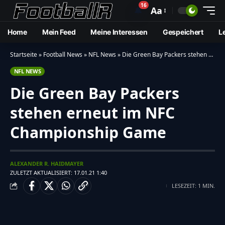
16
🔔
Aa
Home
Mein Feed
Meine Interessen
Gespeichert
L
Startseite
»
Football News
»
NFL News
»
Die Green Bay Packers stehen erneut im NFC Championship Game
NFL NEWS
Die Green Bay Packers
stehen erneut im NFC
Championship Game
ALEXANDER R. HAIDMAYER
ZULETZT AKTUALISIERT: 17.01.21 1:40
LESEZEIT: 1 MIN.