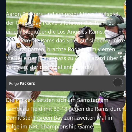
Aaron Rodgers
und ein produktives Laufspiel
der
Green Bay Packers
führten das Team zu
einem Sieg über die Los Angeles Rams.
Nachdem die Rams das Spiel auf sieben Punkte
verkürzt hatten, brachte Rodgers im vierten
Viertel einen Traumpass zu Allen Lazard über 58
Yards an, der das Spiel entschied.
Folge
Packers
Die Packers setzten sich am Samstag am
Lambeau Field
mit 32-18 gegen die Rams durch.
Damit steht Green Bay zum zweiten Mal in
Folge im
NFC Championship Game
.