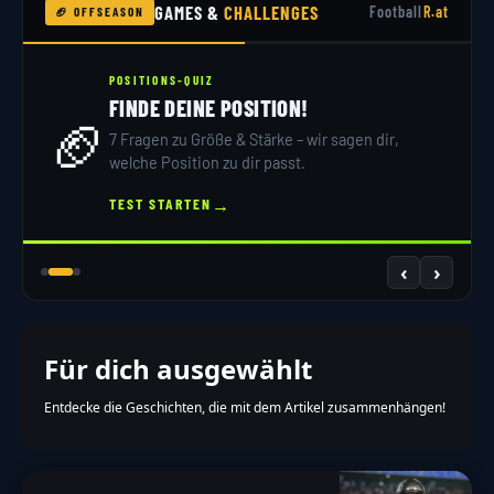
GAMES &
CHALLENGES
Football
R.at
🏈 OFFSEASON
POSITIONS-QUIZ
FINDE DEINE POSITION!
🏈
7 Fragen zu Größe & Stärke – wir sagen dir,
welche Position zu dir passt.
→
TEST STARTEN
‹
›
Für dich ausgewählt
Entdecke die Geschichten, die mit dem Artikel zusammenhängen!