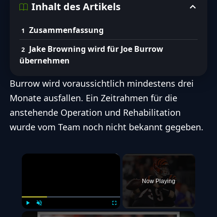
Inhalt des Artikels
Lies den Artikel um noch mehr über
folgende Themen zu erfahren:
Zusammenfassung
Jake Browning wird als neuer Starting
Jake Browning wird für Joe Burrow
Quarterback eingesetzt.
übernehmen
Die Bengals haben Brett Rypien, Mike
Burrow wird voraussichtlich mindestens drei
White und Sean Clifford verpflichtet.
Monate ausfallen. Ein Zeitrahmen für die
FootballR AI Services für barrierefreien Zugang zu den wichtigsten Football
anstehende Operation und Rehabilitation
Inhalten mit Hilfe von KI.
Entdecke unsere Richtlinien zum ethischen Umgang mit
wurde vom Team noch nicht bekannt gegeben.
KI
×
Now Playing
Play
Unmute
Fullscreen