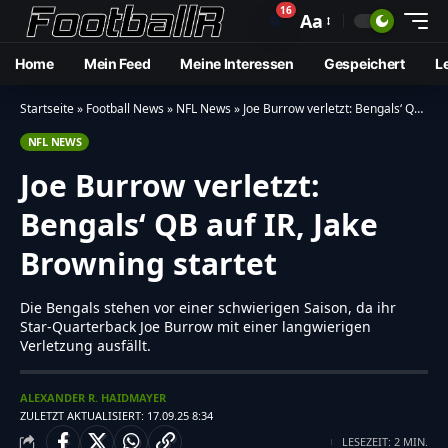
16
🔔
Aa
Home
Mein Feed
Meine Interessen
Gespeichert
L
Startseite
»
Football News
»
NFL News
»
Joe Burrow verletzt: Bengals‘ QB auf IR, Jake Browning startet
NFL NEWS
Joe Burrow verletzt:
Bengals‘ QB auf IR, Jake
Browning startet
Die Bengals stehen vor einer schwierigen Saison, da ihr
Star-Quarterback Joe Burrow mit einer langwierigen
Verletzung ausfällt.
ALEXANDER R. HAIDMAYER
ZULETZT AKTUALISIERT: 17.09.25 8:34
LESEZEIT: 2 MIN.