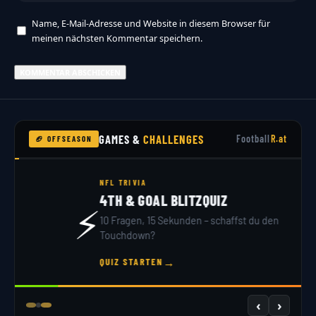
Name, E-Mail-Adresse und Website in diesem Browser für
meinen nächsten Kommentar speichern.
GAMES &
CHALLENGES
Football
R.at
🏈 OFFSEASON
NFL DRAFT 2026
DRAFT SIMULATOR
🏟️
32 Teams, 7 Runden – du bist GM. Hol dir dein
Scout-Rating!
→
JETZT DRAFTEN
‹
›