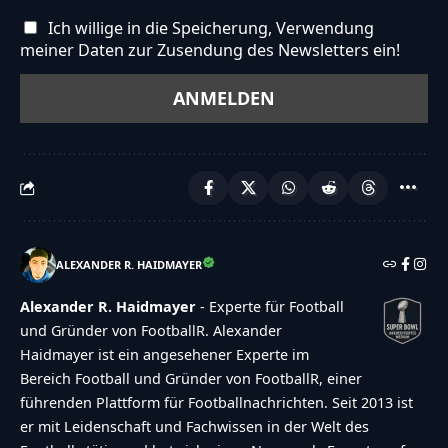
{custom_field_name} is required","consent-not-
Ich willige in die Speicherung, Verwendung
checked":"You must agree to our terms and
meiner Daten zur Zusendung des Newsletters ein!
conditions","no-captcha-selected":"Captcha is
required","not-allowed-by-ban":"Abstimmen
nicht m\u00f6glich","not-allowed-by-
block":"Abstimmen nicht m\u00f6glich","not-
allowed-by-limit":"Abstimmen nicht
m\u00f6glich","thank-you":"TOUCHDOWN!!!
Vielen Dank f\u00fcr deine Teilnahme!","too-
ALEXANDER R. HAIDMAYER
many-chars-for-custom-field":"Text for
{custom_field_name} is too long"},"results":
Alexander R. Haidmayer
- Experte für Football
{"single-vote":"Stimme","multiple-
und Gründer von FootballR. Alexander
Haidmayer ist ein angesehener Experte im
votes":"Stimmen","single-
Bereich Football und Gründer von FootballR, einer
answer":"Antwort","multiple-
führenden Plattform für Footballnachrichten. Seit 2013 ist
answers":"Antworten"}},"date_format":"d.m.y","non
er mit Leidenschaft und Fachwissen in der Welt des