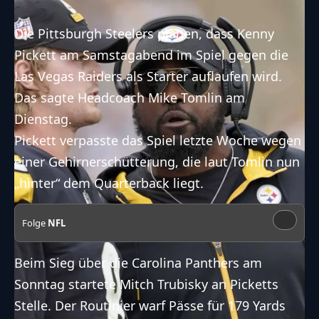
Die Pittsburgh Steelers planen, dass Kenny
Pickett am Samstagabend im Spiel gegen die
Las Vegas Raiders als Starter auflaufen wird.
Das sagte Headcoach Mike Tomlin am
Dienstag.
Pickett verpasste das Spiel letzte Woche wegen
einer Gehirnerschütterung, die laut Tomlin nun
„hinter“ dem Quarterback liegt.
Folge
NFL
Beim Sieg über die Carolina Panthers am
Sonntag startete Mitch Trubisky an Picketts
Stelle. Der Routinier warf Pässe für 179 Yards