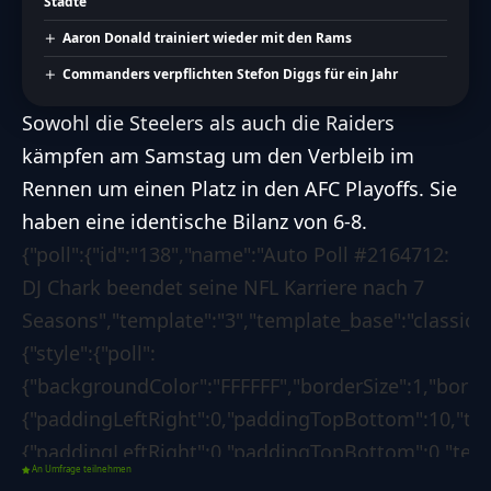
Städte
Aaron Donald trainiert wieder mit den Rams
Commanders verpflichten Stefon Diggs für ein Jahr
Sowohl die Steelers als auch die Raiders
kämpfen am Samstag um den Verbleib im
Rennen um einen Platz in den AFC Playoffs. Sie
haben eine identische Bilanz von 6-8.
{"poll":{"id":"138","name":"Auto Poll #2164712:
DJ Chark beendet seine NFL Karriere nach 7
Seasons","template":"3","template_base":"classic","
{"style":{"poll":
{"backgroundColor":"FFFFFF","borderSize":1,"bord
{"paddingLeftRight":0,"paddingTopBottom":10,"text
{"paddingLeftRight":0,"paddingTopBottom":0,"textC
An Umfrage teilnehmen
{"backgroundColor":"1d7f3b","borderSize":0,"border