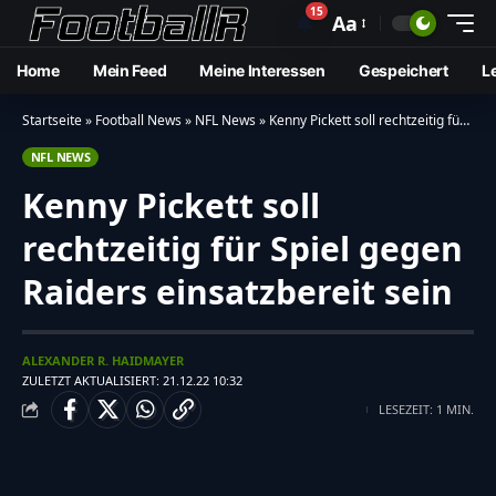
15
🔔
Aa
Home
Mein Feed
Meine Interessen
Gespeichert
L
Startseite
»
Football News
»
NFL News
»
Kenny Pickett soll rechtzeitig für Spiel gegen Raiders einsatzbereit sein
NFL NEWS
Kenny Pickett soll
rechtzeitig für Spiel gegen
Raiders einsatzbereit sein
ALEXANDER R. HAIDMAYER
ZULETZT AKTUALISIERT: 21.12.22 10:32
LESEZEIT: 1 MIN.