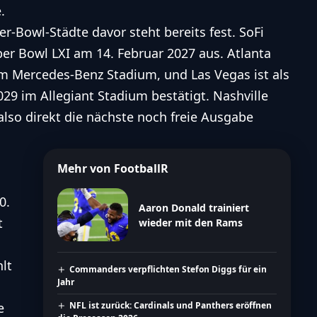
.
-Bowl-Städte davor steht bereits fest. SoFi
er Bowl LXI am 14. Februar 2027 aus. Atlanta
im Mercedes-Benz Stadium, und
Las Vegas
ist als
029 im Allegiant Stadium bestätigt. Nashville
lso direkt die nächste noch freie Ausgabe
Mehr von FootballR
0.
Aaron Donald trainiert
t
wieder mit den Rams
lt
Commanders verpflichten Stefon Diggs für ein
Jahr
e
NFL ist zurück: Cardinals und Panthers eröffnen