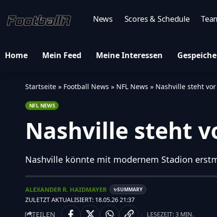
News
Scores & Schedule
Tea
Home
Mein Feed
Meine Interessen
Gespeiche
Startseite
»
Football News
»
NFL News
»
Nashville steht vo
NFL NEWS
Nashville steht v
Nashville könnte mit modernem Stadion erst
ALEXANDER R. HAIDMAYER
SUMMARY
✨
ZULETZT AKTUALISIERT: 18.05.26 21:37
TEILEN
LESEZEIT: 3 MIN.