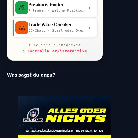
Positions-Finder
🏈
›
7 Fragen · welche Position bist du?
Trade Value Checker
⚖️
›
JJ-Chart · Steal oder Overpay?
Alle Spiele entdecken
→ FootballR.at/interactive
Was sagst du dazu?