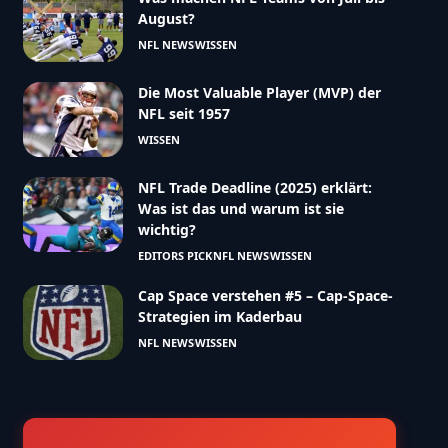
August?
NFL NEWS
WISSEN
Die Most Valuable Player (MVP) der
NFL seit 1957
WISSEN
NFL Trade Deadline (2025) erklärt:
Was ist das und warum ist sie
wichtig?
EDITORS PICK
NFL NEWS
WISSEN
Cap Space verstehen #5 – Cap-Space-
Strategien im Kaderbau
NFL NEWS
WISSEN