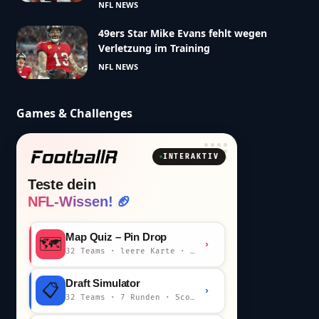
NFL NEWS
49ers Star Mike Evans fehlt wegen
Verletzung im Training
NFL NEWS
Games & Challenges
INTERAKTIV
Teste dein
NFL-Wissen! 🏈
Map Quiz – Pin Drop
🗺️
›
32 Teams · leere Karte · km-Wertung
Draft Simulator
📋
›
32 Teams · 7 Runden · Scout-Kommentar