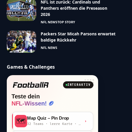
NFL ist zurück: Cardinals und
Panthers eröffnen die Preseason
2026
NFL NEWS
TOP STORY
Packers Star Micah Parsons erwartet
baldige Rückkehr
NFL NEWS
Games & Challenges
INTERAKTIV
Teste dein
NFL-Wissen! 🏈
Map Quiz – Pin Drop
🗺️
›
32 Teams · leere Karte · km-Wertung