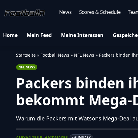
News
Scores & Schedule
Tea
Home
Mein Feed
Meine Interessen
Gespeiche
Startseite
»
Football News
»
NFL News
»
Packers binden ih
NFL NEWS
Packers binden i
bekommt Mega-D
Warum die Packers mit Watsons Mega-Deal auf 
ALEXANDER R. HAIDMAYER
SUMMARY
✨