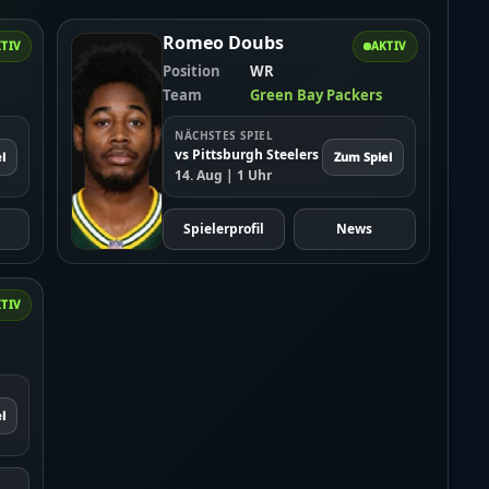
Romeo Doubs
TIV
AKTIV
Position
WR
Team
Green Bay Packers
NÄCHSTES SPIEL
vs Pittsburgh Steelers
l
Zum Spiel
14. Aug | 1 Uhr
Spielerprofil
News
TIV
l