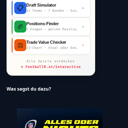
Draft Simulator
📋
›
32 Teams · 7 Runden · Scout-Kommentar
Positions-Finder
🏈
›
7 Fragen · welche Position bist du?
Trade Value Checker
⚖️
›
JJ-Chart · Steal oder Overpay?
Alle Spiele entdecken
→ FootballR.at/interactive
Was sagst du dazu?