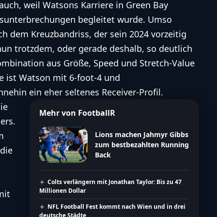
auch, weil Watsons Karriere in Green Bay
gsunterbrechungen begleitet wurde. Umso
ch dem Kreuzbandriss, der sein 2024 vorzeitig
nun trotzdem, oder gerade deshalb, so deutlich
 Kombination aus Größe, Speed und Stretch-Value
e ist Watson mit 6-foot-4 und
hnehin ein eher seltenes Receiver-Profil.
ie
Mehr von FootballR
ers.
m
Lions machen Jahmyr Gibbs
zum bestbezahlten Running
 die
Back
Colts verlängern mit Jonathan Taylor: Bis zu 47
Millionen Dollar
mit
NFL Football Fest kommt nach Wien und in drei
deutsche Städte