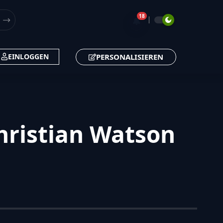
18
🔔
PERSONALISIEREN
EINLOGGEN
hristian Watson