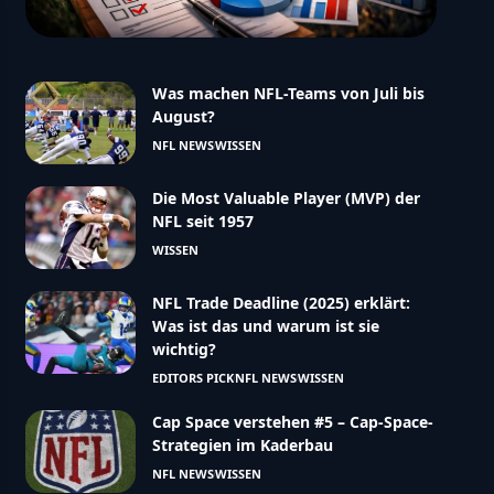
Was machen NFL-Teams von Juli bis
August?
NFL NEWS
WISSEN
Die Most Valuable Player (MVP) der
NFL seit 1957
WISSEN
NFL Trade Deadline (2025) erklärt:
Was ist das und warum ist sie
wichtig?
EDITORS PICK
NFL NEWS
WISSEN
Cap Space verstehen #5 – Cap-Space-
Strategien im Kaderbau
NFL NEWS
WISSEN