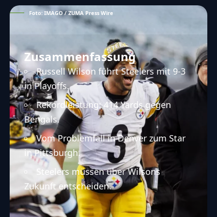
Foto: IMAGO / ZUMA Press Wire
Zusammenfassung
Russell Wilson führt Steelers mit 9-3
in Playoffs.
Rekordleistung: 414 Yards gegen
Bengals.
Vom Problemfall in Denver zum Star
in Pittsburgh.
Steelers müssen über Wilsons
Zukunft entscheiden.