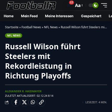
17
🔔
Aa
Home
Mein Feed
Meine Interessen
Gespeichert
L
Startseite
»
Football News
»
NFL News
»
Russell Wilson führt Steelers mit Rekordleistung in Richtung Playoffs
NFL NEWS
Russell Wilson führt
Steelers mit
Rekordleistung in
Richtung Playoffs
ALEXANDER R. HAIDMAYER
ZULETZT AKTUALISIERT: 02.12.24 8:14
LESEZEIT: 4 MIN.