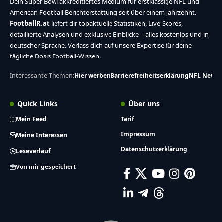
Dein Super Bowl akkreditiertes Medium für erstklassige NFL und
American Football Berichterstattung seit über einem Jahrzehnt.
FootballR.at
liefert dir topaktuelle Statistiken, Live-Scores,
detaillierte Analysen und exklusive Einblicke – alles kostenlos und in
deutscher Sprache. Verlass dich auf unsere Expertise für deine
tägliche Dosis Football-Wissen.
Interessante Themen:
Hier werben
Barrierefreiheitserklärung
NFL News
Quick Links
Über uns
Mein Feed
Tarif
Impressum
Meine Interessen
Datenschutzerklärung
Leseverlauf
Von mir gespeichert