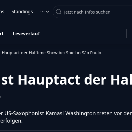
Search
ms
Standings
⋯
rt
Leseverlauf
st Hauptact der Halftime Show bei Spiel in São Paulo
ist Hauptact der Ha
o
der US-Saxophonist Kamasi Washington treten vor dem
erfolgen.