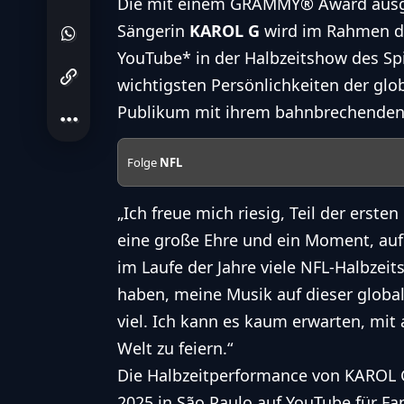
Die mit einem GRAMMY® Award ausge
Sängerin
KAROL G
wird im Rahmen de
YouTube* in der Halbzeitshow des Spi
wichtigsten Persönlichkeiten der glo
Publikum mit ihrem bahnbrechenden 
Folge
NFL
„Ich freue mich riesig, Teil der erste
eine große Ehre und ein Moment, auf 
im Laufe der Jahre viele NFL-Halbzei
haben, meine Musik auf dieser globa
viel. Ich kann es kaum erwarten, mit
Welt zu feiern.“
Die Halbzeitperformance von KAROL 
2025 in São Paulo auf YouTube für Fa