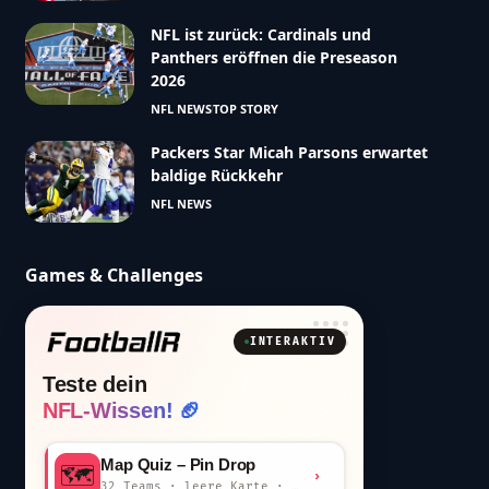
NFL ist zurück: Cardinals und
Panthers eröffnen die Preseason
2026
NFL NEWS
TOP STORY
Packers Star Micah Parsons erwartet
baldige Rückkehr
NFL NEWS
Games & Challenges
INTERAKTIV
Teste dein
NFL-Wissen! 🏈
Map Quiz – Pin Drop
🗺️
›
32 Teams · leere Karte · km-Wertung