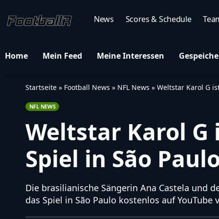
News
Scores & Schedule
Tea
Home
Mein Feed
Meine Interessen
Gespeiche
Startseite
»
Football News
»
NFL News
»
Weltstar Karol G i
NFL NEWS
Weltstar Karol G 
Spiel in São Paul
Die brasilianische Sängerin Ana Castela und 
das Spiel in São Paulo kostenlos auf YouTube v