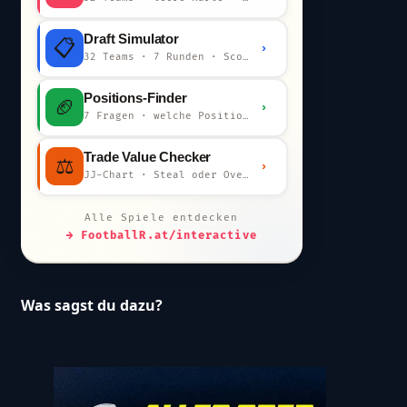
Draft Simulator
📋
›
32 Teams · 7 Runden · Scout-Kommentar
Positions-Finder
🏈
›
7 Fragen · welche Position bist du?
Trade Value Checker
⚖️
›
JJ-Chart · Steal oder Overpay?
Alle Spiele entdecken
→ FootballR.at/interactive
Was sagst du dazu?