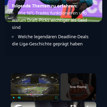
folgende Themen zu erfahren:
Wie NFL-Trades funktionieren und
warum Draft-Picks wichtiger als Geld
sind
Welche legendären Deadline-Deals
die Liga-Geschichte geprägt haben
×
Now Playing
Play
Unmute
Fullscreen