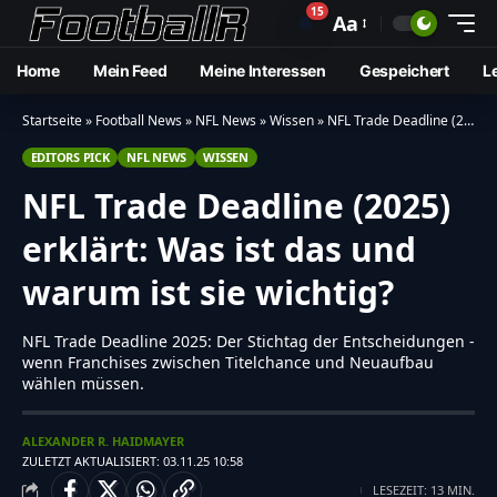
15
🔔
Aa
Home
Mein Feed
Meine Interessen
Gespeichert
L
Startseite
»
Football News
»
NFL News
»
Wissen
»
NFL Trade Deadline (2025) erklärt: Was ist das und warum ist sie wichtig?
EDITORS PICK
NFL NEWS
WISSEN
NFL Trade Deadline (2025)
erklärt: Was ist das und
warum ist sie wichtig?
NFL Trade Deadline 2025: Der Stichtag der Entscheidungen -
wenn Franchises zwischen Titelchance und Neuaufbau
wählen müssen.
ALEXANDER R. HAIDMAYER
ZULETZT AKTUALISIERT: 03.11.25 10:58
LESEZEIT: 13 MIN.