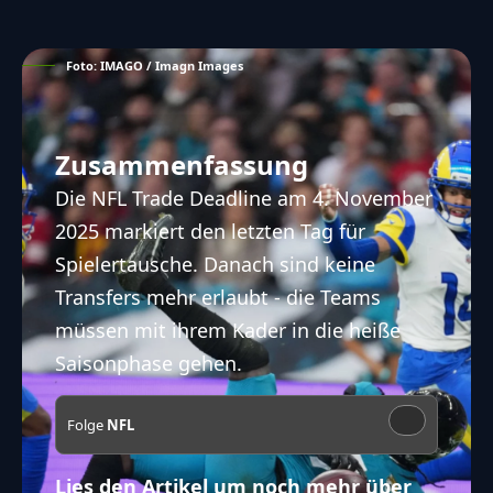
Foto: IMAGO / Imagn Images
Zusammenfassung
Die NFL Trade Deadline am 4. November
2025 markiert den letzten Tag für
Spielertausche. Danach sind keine
Transfers mehr erlaubt - die Teams
müssen mit ihrem Kader in die heiße
Saisonphase gehen.
Folge
NFL
Lies den Artikel um noch mehr über