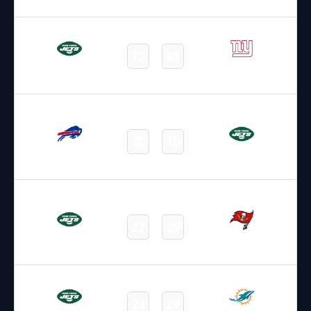
Final
17.08.2025
1:00
NFL – 2025-2026
/
Preseason
/
Week2
12
31
Jets
Giants
Final
14.09.2025
19:00
NFL – 2025-2026
/
Regular Season
/
Week2
30
10
Bills
Jets
Final
21.09.2025
19:00
NFL – 2025-2026
/
Regular Season
/
Week3
27
29
Jets
Buccaneers
Final
30.09.2025
1:15
NFL – 2025-2026
/
Regular Season
/
Week4
21
27