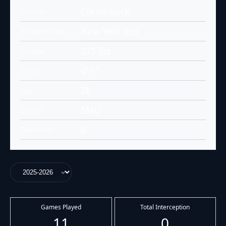
Cornerback
Position
New York Jets
Aktuelles Team
215 lbs
Gewicht
6' 1"
Größe
28
Age
SMU
College
6
Experience
Games Played
Total Interception
11
0