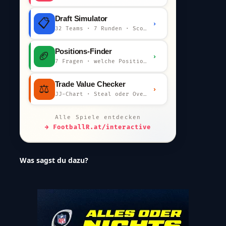
Draft Simulator
📋
›
32 Teams · 7 Runden · Scout-Kommentar
Positions-Finder
🏈
›
7 Fragen · welche Position bist du?
Trade Value Checker
⚖️
›
JJ-Chart · Steal oder Overpay?
Alle Spiele entdecken
→ FootballR.at/interactive
Was sagst du dazu?