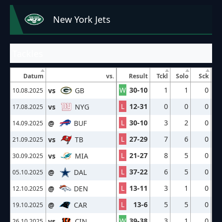
New York Jets
Tackles
Datum
vs.
Result
Tckl
Solo
Sck
W
30-10
1
1
0
vs
GB
10.08.2025
L
12-31
0
0
0
vs
NYG
17.08.2025
L
30-10
3
2
0
@
BUF
14.09.2025
L
27-29
7
6
0
vs
TB
21.09.2025
L
21-27
8
5
0
vs
MIA
30.09.2025
L
37-22
6
5
0
@
DAL
05.10.2025
L
13-11
3
1
0
@
DEN
12.10.2025
L
13-6
5
5
0
@
CAR
19.10.2025
W
39-38
3
1
0
vs
CIN
26.10.2025