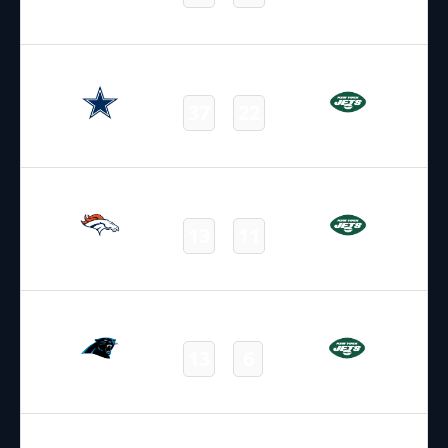
Jets
Dolphins
Final
05.10.2025
19:00
NFL – 2025-2026
/
Regular Season
/
Week5
37
22
Cowboys
Jets
Final
12.10.2025
15:30
NFL – 2025-2026
/
Regular Season
/
Week6
13
11
Broncos
Jets
Final
19.10.2025
19:00
NFL – 2025-2026
/
Regular Season
/
Week7
13
6
Panthers
Jets
Final
26.10.2025
18:00
NFL – 2025-2026
/
Regular Season
/
Week8