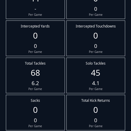
-
0
Per Game
Per Game
Intercepted Yards
Intercepted Touchdowns
0
0
0
0
Per Game
Per Game
Total Tackles
Solo Tackles
68
45
6.2
4.1
Per Game
Per Game
Sacks
Total Kick Returns
0
0
0
0
Per Game
Per Game