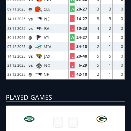
W
20-27
3
3
0
@
CLE
09.11.2025
L
14-27
8
5
0
vs
NE
14.11.2025
L
10-23
4
2
0
vs
BAL
23.11.2025
W
24-27
3
1
0
@
ATL
30.11.2025
L
34-10
2
1
0
@
MIA
07.12.2025
L
20-48
5
5
0
vs
JAX
14.12.2025
L
6-29
5
1
0
vs
NO
21.12.2025
L
42-10
2
1
0
@
NE
28.12.2025
PLAYED GAMES
10.08.2025
2:00
NFL – 2025-2026
/
Preseason
/
Week1
30
10
Jets
Packers