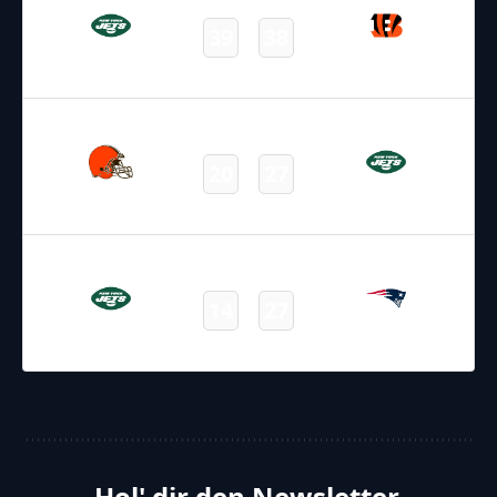
39
38
Jets
Bengals
Final
09.11.2025
19:00
NFL – 2025-2026
/
Regular Season
/
Week10
20
27
Browns
Jets
Final
14.11.2025
2:15
NFL – 2025-2026
/
Regular Season
/
Week11
14
27
Jets
Patriots
Final
Hol' dir den Newsletter