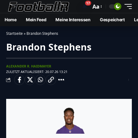
17
🔔
Aa
Home
Mein Feed
Meine Interessen
Gespeichert
L
Startseite
»
Brandon Stephens
Brandon Stephens
ALEXANDER R. HAIDMAYER
ZULETZT AKTUALISIERT: 20.07.26 13:21