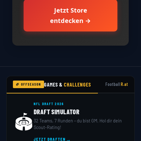
Jetzt Store
entdecken →
GAMES &
CHALLENGES
Football
R.at
🏈 OFFSEASON
NFL DRAFT 2026
DRAFT SIMULATOR
🏟️
32 Teams, 7 Runden – du bist GM. Hol dir dein
Scout-Rating!
→
JETZT DRAFTEN