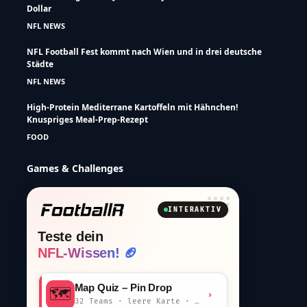
Dollar
NFL NEWS
NFL Football Fest kommt nach Wien und in drei deutsche
Städte
NFL NEWS
High-Protein Mediterrane Kartoffeln mit Hähnchen!
Knuspriges Meal-Prep-Rezept
FOOD
Games & Challenges
INTERAKTIV
Teste dein
NFL-Wissen! 🏈
Map Quiz – Pin Drop
🗺️
›
32 Teams · leere Karte · km-Wertung