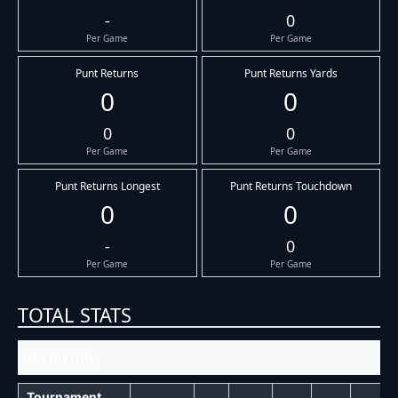
-
0
Per Game
Per Game
Punt Returns
Punt Returns Yards
0
0
0
0
Per Game
Per Game
Punt Returns Longest
Punt Returns Touchdown
0
0
-
0
Per Game
Per Game
TOTAL STATS
Receiving
Tournament