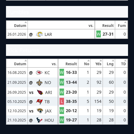
Fumbles
Datum
vs.
Result
Fum
W
27-31
0
@
LAR
26.01.2026
Kick Returns
Datum
vs.
Result
No
Yds
Lng
TD
W
16-33
1
29
29
0
@
KC
16.08.2025
W
13-44
2
92
60
0
@
NO
21.09.2025
W
23-20
1
29
29
0
vs
ARI
26.09.2025
L
38-35
5
154
50
0
@
TB
05.10.2025
W
20-12
1
19
19
0
vs
JAX
12.10.2025
W
19-27
1
28
28
0
@
HOU
21.10.2025