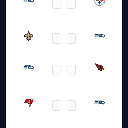
31
17
Seahawks
Steelers
Final
21.09.2025
22:05
NFL – 2025-2026
/
Regular Season
/
Week3
13
44
Saints
Seahawks
Final
26.09.2025
2:15
NFL – 2025-2026
/
Regular Season
/
Week4
23
20
Seahawks
Cardinals
Final
05.10.2025
22:05
NFL – 2025-2026
/
Regular Season
/
Week5
38
35
Buccaneers
Seahawks
Final
12.10.2025
19:00
NFL – 2025-2026
/
Regular Season
/
Week6