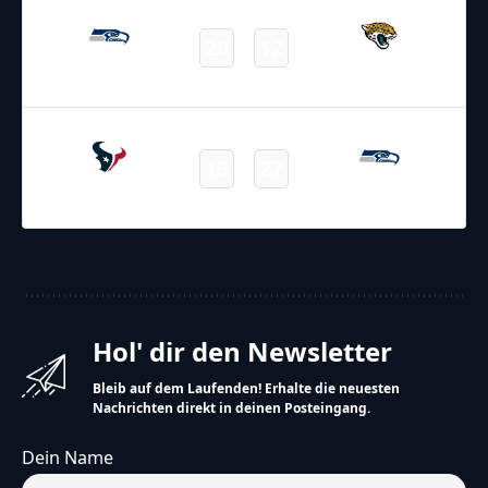
20
12
Seahawks
Jaguars
Final
21.10.2025
4:00
NFL – 2025-2026
/
Regular Season
/
Week7
19
27
Texans
Seahawks
Final
Hol' dir den Newsletter
Bleib auf dem Laufenden! Erhalte die neuesten
Nachrichten direkt in deinen Posteingang.
Dein Name