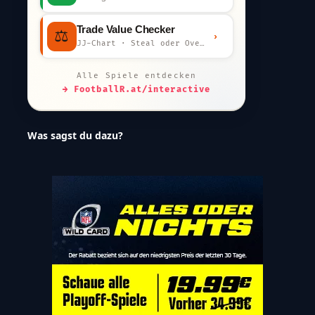
Trade Value Checker
⚖️
›
JJ-Chart · Steal oder Overpay?
Alle Spiele entdecken
→ FootballR.at/interactive
Was sagst du dazu?