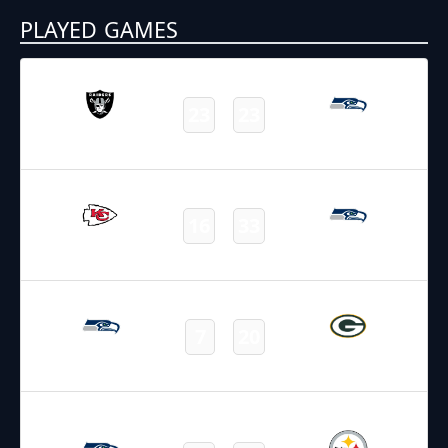
PLAYED GAMES
08.08.2025
4:00
NFL – 2025-2026
/
Preseason
/
Week1
23
23
Raiders
Seahawks
Final
16.08.2025
4:00
NFL – 2025-2026
/
Preseason
/
Week2
16
33
Chiefs
Seahawks
Final
23.08.2025
22:00
NFL – 2025-2026
/
Preseason
/
Week3
7
20
Seahawks
Packers
Final
14.09.2025
19:00
NFL – 2025-2026
/
Regular Season
/
Week2