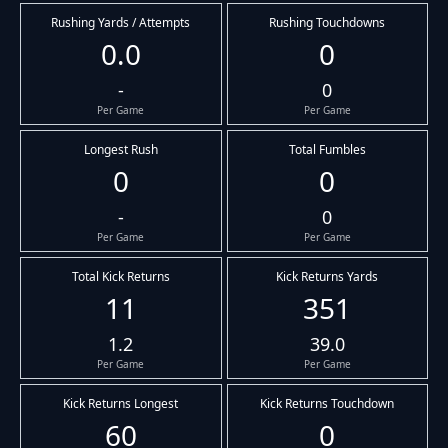
Rushing Yards / Attempts
Rushing Touchdowns
0.0
0
-
0
Per Game
Per Game
Longest Rush
Total Fumbles
0
0
-
0
Per Game
Per Game
Total Kick Returns
Kick Returns Yards
11
351
1.2
39.0
Per Game
Per Game
Kick Returns Longest
Kick Returns Touchdown
60
0