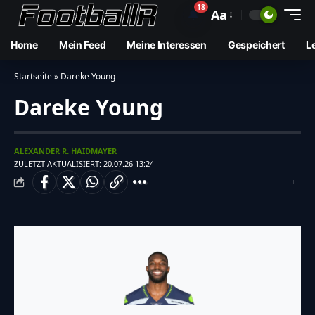
18
🔔
Aa
Home
Mein Feed
Meine Interessen
Gespeichert
L
Startseite
»
Dareke Young
Dareke Young
ALEXANDER R. HAIDMAYER
ZULETZT AKTUALISIERT: 20.07.26 13:24