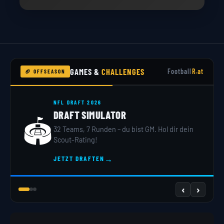
GAMES &
CHALLENGES
Football
R.at
🏈 OFFSEASON
NFL DRAFT 2026
DRAFT SIMULATOR
🏟️
32 Teams, 7 Runden – du bist GM. Hol dir dein
Scout-Rating!
→
JETZT DRAFTEN
‹
›