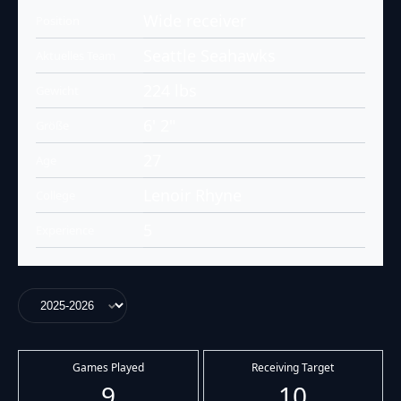
Wide receiver
Position
Seattle Seahawks
Aktuelles Team
224 lbs
Gewicht
6' 2"
Größe
27
Age
Lenoir Rhyne
College
5
Experience
Games Played
Receiving Target
9
10