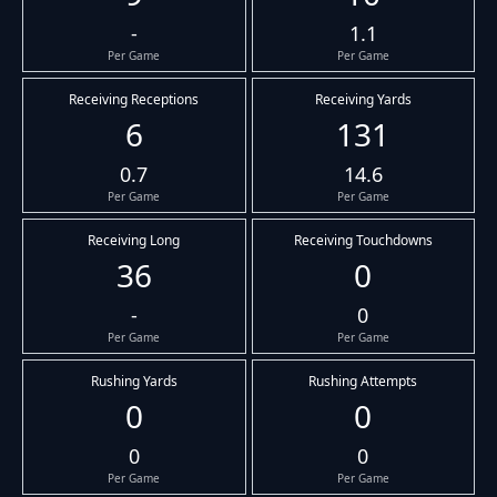
-
1.1
Per Game
Per Game
Receiving Receptions
Receiving Yards
6
131
0.7
14.6
Per Game
Per Game
Receiving Long
Receiving Touchdowns
36
0
-
0
Per Game
Per Game
Rushing Yards
Rushing Attempts
0
0
0
0
Per Game
Per Game