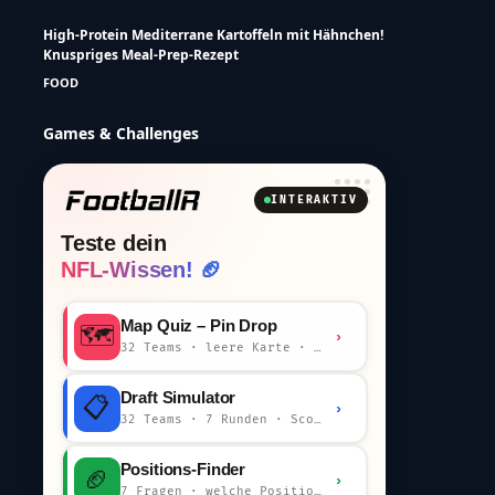
High-Protein Mediterrane Kartoffeln mit Hähnchen!
Knuspriges Meal-Prep-Rezept
FOOD
Games & Challenges
INTERAKTIV
Teste dein
NFL-Wissen! 🏈
Map Quiz – Pin Drop
🗺️
›
32 Teams · leere Karte · km-Wertung
Draft Simulator
📋
›
32 Teams · 7 Runden · Scout-Kommentar
Positions-Finder
🏈
›
7 Fragen · welche Position bist du?