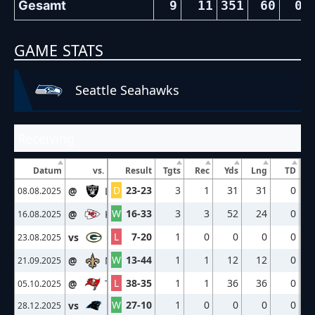
Gesamt
9
11
351
60
0
GAME STATS
Seattle Seahawks
Receiving
Datum
vs.
Result
Tgts
Rec
Yds
Lng
TD
D
23-23
3
1
31
31
0
@
LV
08.08.2025
W
16-33
3
3
52
24
0
@
KC
16.08.2025
L
7-20
1
0
0
0
0
vs
GB
23.08.2025
W
13-44
1
1
12
12
0
@
NO
21.09.2025
L
38-35
1
1
36
36
0
@
TB
05.10.2025
W
27-10
1
0
0
0
0
vs
CAR
28.12.2025