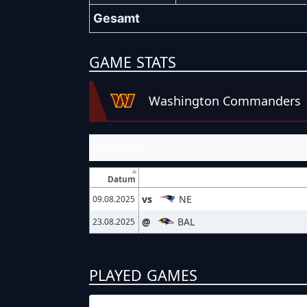
Gesamt
GAME STATS
Washington Commanders
Receiving
Datum
vs
NE
09.08.2025
@
BAL
23.08.2025
PLAYED GAMES
09.08.2025
1:30