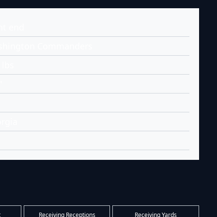
ht end
shington Commanders
 lbs
"
rgia
t
Receiving Receptions
Receiving Yards