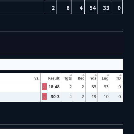
2
6
4
54
33
0
vs.
Result
Tgts
Rec
Yds
Lng
TD
L
18-48
2
2
35
33
0
L
30-3
4
2
19
10
0
NFL – 2025-2026
/
Preseason
/
Week1