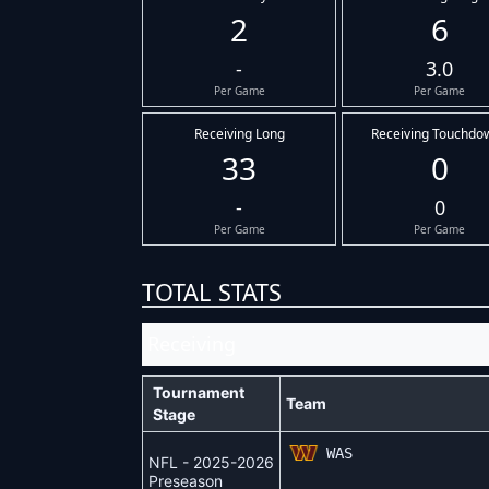
2
6
-
3.0
Per Game
Per Game
Receiving Long
Receiving Touchdo
33
0
-
0
Per Game
Per Game
TOTAL STATS
Receiving
Tournament
Team
Stage
WAS
NFL - 2025-2026
Preseason