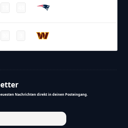
New England
18
48
-
Patriots
Final
NFL – 2025-2026
/
Preseason
/
Week3
Washington
30
3
-
Commanders
Final
letter
neuesten Nachrichten direkt in deinen Posteingang.