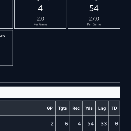
4
54
2.0
27.0
Per Game
Per Game
wns
GP
Tgts
Rec
Yds
Lng
TD
2
6
4
54
33
0