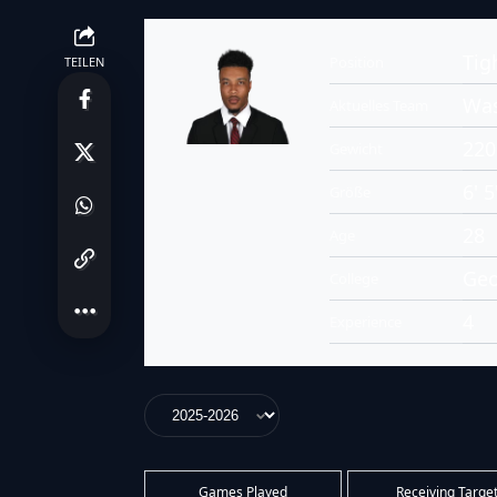
Tig
Position
TEILEN
Wa
Aktuelles Team
220
Gewicht
6' 5
Größe
28
Age
Geo
College
4
Experience
Games Played
Receiving Targe