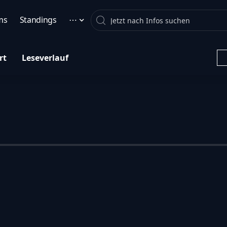
Search
ms
Standings
⋯
rt
Leseverlauf