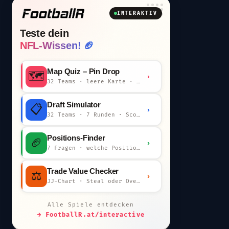
INTERAKTIV
Teste dein
NFL-Wissen! 🏈
Map Quiz – Pin Drop
🗺️
›
32 Teams · leere Karte · km-Wertung
Draft Simulator
📋
›
32 Teams · 7 Runden · Scout-Kommentar
Positions-Finder
🏈
›
7 Fragen · welche Position bist du?
Trade Value Checker
⚖️
›
JJ-Chart · Steal oder Overpay?
Alle Spiele entdecken
→ FootballR.at/interactive