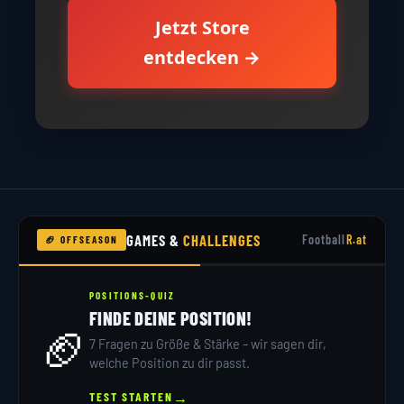
Jetzt Store
entdecken →
GAMES &
CHALLENGES
Football
R.at
🏈 OFFSEASON
POSITIONS-QUIZ
FINDE DEINE POSITION!
🏈
7 Fragen zu Größe & Stärke – wir sagen dir,
welche Position zu dir passt.
→
TEST STARTEN