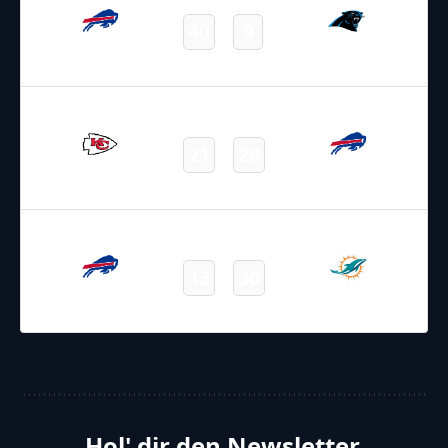
40
9
Bills
Panthers
Final
02.11.2025
22:25
NFL – 2025-2026
/
Regular Season
/
Week9
21
28
Chiefs
Bills
Final
09.11.2025
19:00
NFL – 2025-2026
/
Regular Season
/
Week10
13
30
Bills
Dolphins
Final
Hol' dir den Newsletter