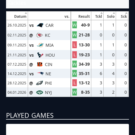
Tackles
Datum
vs.
Result
Tckl
Solo
Sck
W
40-9
1
1
0
vs
CAR
26.10.2025
W
21-28
0
0
0
@
KC
02.11.2025
L
13-30
1
1
0
vs
MIA
09.11.2025
L
19-23
1
0
0
vs
HOU
21.11.2025
W
34-39
3
3
0
@
CIN
07.12.2025
W
35-31
6
4
0
vs
NE
14.12.2025
L
13-12
3
3
0
@
PHI
28.12.2025
W
8-35
3
2
0
@
NYJ
04.01.2026
PLAYED GAMES
26.10.2025
18:00
NFL – 2025-2026
/
Regular Season
/
Week8