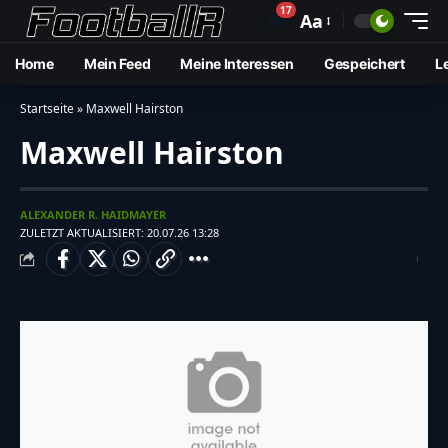
17
🔔
Aa
Home
Mein Feed
Meine Interessen
Gespeichert
L
Startseite
»
Maxwell Hairston
Maxwell Hairston
ALEXANDER R. HAIDMAYER
ZULETZT AKTUALISIERT: 20.07.26 13:28