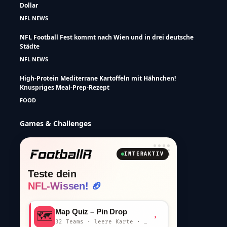
Dollar
NFL NEWS
NFL Football Fest kommt nach Wien und in drei deutsche
Städte
NFL NEWS
High-Protein Mediterrane Kartoffeln mit Hähnchen!
Knuspriges Meal-Prep-Rezept
FOOD
Games & Challenges
INTERAKTIV
Teste dein
NFL-Wissen! 🏈
Map Quiz – Pin Drop
🗺️
›
32 Teams · leere Karte · km-Wertung