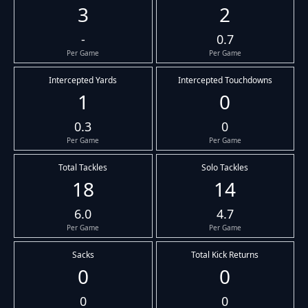
3
2
-
0.7
Per Game
Per Game
Intercepted Yards
Intercepted Touchdowns
1
0
0.3
0
Per Game
Per Game
Total Tackles
Solo Tackles
18
14
6.0
4.7
Per Game
Per Game
Sacks
Total Kick Returns
0
0
0
0