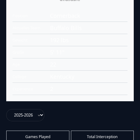
Cornerback
Position
Buffalo Bills
Aktuelles Team
192 lbs
Gewicht
5' 11"
Größe
22
Age
Kentucky
College
2
Experience
Games Played
Total Interception