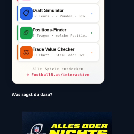
Draft Simulator
📋
›
32 Teams · 7 Runden · Scout-Kommentar
Positions-Finder
🏈
›
7 Fragen · welche Position bist du?
Trade Value Checker
⚖️
›
JJ-Chart · Steal oder Overpay?
Alle Spiele entdecken
→ FootballR.at/interactive
Was sagst du dazu?