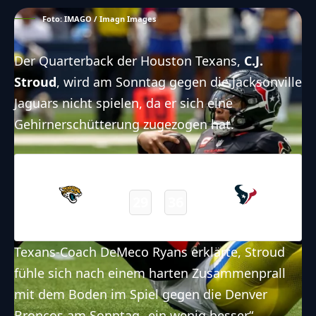
Foto: IMAGO / Imagn Images
Der Quarterback der Houston Texans,
C.J.
Stroud
, wird am Sonntag gegen die Jacksonville
Jaguars nicht spielen, da er sich eine
Gehirnerschütterung zugezogen hat.
09.11.2025
19:00
NFL – 2025-2026
/
Regular Season
/
Week10
29
36
Jaguars
Texans
Final
Texans-Coach DeMeco Ryans erklärte, Stroud
fühle sich nach einem harten Zusammenprall
mit dem Boden im Spiel gegen die Denver
Broncos am Sonntag „ein wenig besser“.