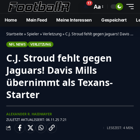
17
🔔
Aa
Home
Mein Feed
Meine Interessen
Gespeichert
L
Startseite
»
Spieler
»
Verletzung
»
C.J. Stroud fehlt gegen Jaguars! Davis Mills übernimmt als Texans-Starter
NFL NEWS
VERLETZUNG
C.J. Stroud fehlt gegen
Jaguars! Davis Mills
übernimmt als Texans-
Starter
ALEXANDER R. HAIDMAYER
ZULETZT AKTUALISIERT: 06.11.25 7:21
LESEZEIT: 4 MIN.