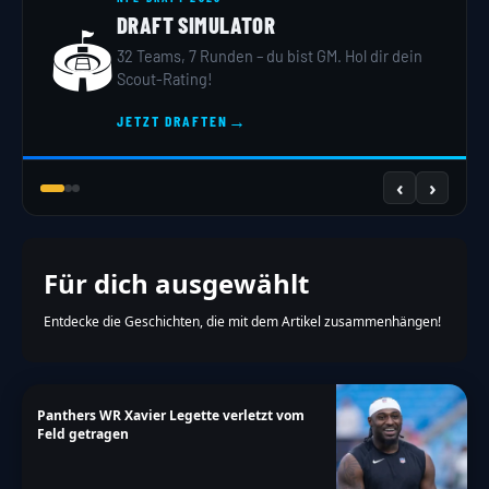
DRAFT SIMULATOR
🏟️
32 Teams, 7 Runden – du bist GM. Hol dir dein
Scout-Rating!
→
JETZT DRAFTEN
‹
›
Für dich ausgewählt
Entdecke die Geschichten, die mit dem Artikel zusammenhängen!
Panthers WR Xavier Legette verletzt vom
Feld getragen