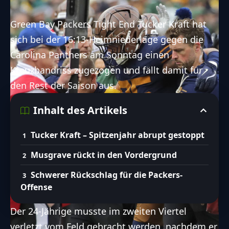
Green Bay Packers Tight End Tucker Kraft hat
sich bei der 16:13-Heimniederlage gegen die
Carolina Panthers am Sonntag einen
Kreuzbandriss zugezogen und fällt damit für
den Rest der Saison aus.
Inhalt des Artikels
Tucker Kraft – Spitzenjahr abrupt gestoppt
Musgrave rückt in den Vordergrund
Schwerer Rückschlag für die Packers-
Offense
Der 24-Jährige musste im zweiten Viertel
verletzt vom Feld gebracht werden, nachdem er