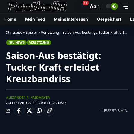
17
🔔
Aa
Home
Mein Feed
Meine Interessen
Gespeichert
L
Startseite
»
Spieler
»
Verletzung
»
Saison-Aus bestätigt: Tucker Kraft erleidet Kreuzbandriss
NFL NEWS
VERLETZUNG
Saison-Aus bestätigt:
Tucker Kraft erleidet
Kreuzbandriss
ALEXANDER R. HAIDMAYER
ZULETZT AKTUALISIERT: 03.11.25 18:29
LESEZEIT: 3 MIN.