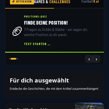
GAMES &
CHALLENGES
Football
R.at
🏈 OFFSEASON
POSITIONS-QUIZ
FINDE DEINE POSITION!
🏈
7 Fragen zu Größe & Stärke – wir sagen dir,
welche Position zu dir passt.
→
TEST STARTEN
‹
›
Für dich ausgewählt
Entdecke die Geschichten, die mit dem Artikel zusammenhängen!