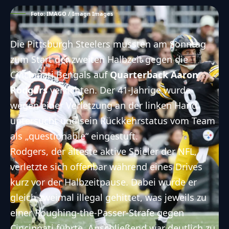
Foto: IMAGO / Imagn Images
Die Pittsburgh Steelers mussten am Sonntag
zum Start der zweiten Halbzeit gegen die
Cincinnati Bengals auf
Quarterback Aaron
Rodgers
verzichten. Der 41-Jährige wurde
wegen einer Verletzung an der linken Hand
untersucht und sein Rückkehrstatus vom Team
als „questionable“ eingestuft.
Rodgers, der älteste aktive Spieler der NFL,
verletzte sich offenbar während eines Drives
kurz vor der Halbzeitpause. Dabei wurde er
gleich zweimal illegal gehittet, was jeweils zu
einer Roughing-the-Passer-Strafe gegen
Cincinnati führte. Anschließend war deutlich zu