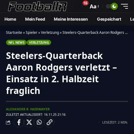
16
🔔
Aa
Home
Mein Feed
Meine Interessen
Gespeichert
L
Startseite
»
Spieler
»
Verletzung
»
Steelers-Quarterback Aaron Rodgers verletzt – Einsatz in 2. Halbzeit fraglich
NFL NEWS
VERLETZUNG
Steelers-Quarterback
Aaron Rodgers verletzt –
Einsatz in 2. Halbzeit
fraglich
ALEXANDER R. HAIDMAYER
ZULETZT AKTUALISIERT: 16.11.25 21:16
LESEZEIT: 2 MIN.