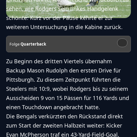
sehen, wie Rodgers sein linkes Handgelenk
schonte. Kurz vor der Pause kehrte er zur
weiteren Untersuchung in die Kabine zurück.
Folge
Quarterback
Zu Beginn des dritten Viertels übernahm
Backup Mason Rudolph den ersten Drive für
Pittsburgh. Zu diesem Zeitpunkt führten die
Steelers mit 10:9, wobei Rodgers bis zu seinem
Ausscheiden 9 von 15 Pässen für 116 Yards und
einen Touchdown angebracht hatte.
Die Bengals verkürzten den Rückstand direkt
zum Start der zweiten Halbzeit weiter: Kicker
Evan McPherson traf ein 43-Yard-Field-Goal,