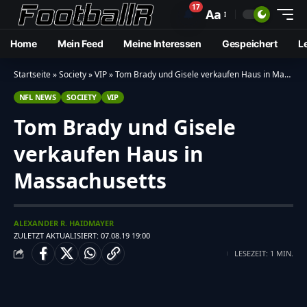
17
🔔
Aa
Home
Mein Feed
Meine Interessen
Gespeichert
L
Startseite
»
Society
»
VIP
»
Tom Brady und Gisele verkaufen Haus in Massachusetts
NFL NEWS
SOCIETY
VIP
Tom Brady und Gisele
verkaufen Haus in
Massachusetts
ALEXANDER R. HAIDMAYER
ZULETZT AKTUALISIERT: 07.08.19 19:00
LESEZEIT: 1 MIN.