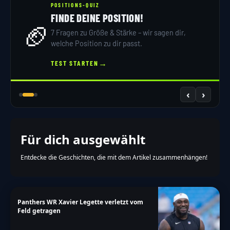
POSITIONS-QUIZ
FINDE DEINE POSITION!
🏈
7 Fragen zu Größe & Stärke – wir sagen dir,
welche Position zu dir passt.
→
TEST STARTEN
‹
›
Für dich ausgewählt
Entdecke die Geschichten, die mit dem Artikel zusammenhängen!
Panthers WR Xavier Legette verletzt vom
Feld getragen