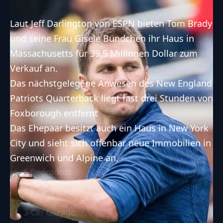
Laut Jeff Darlington von ESPN bieten Tom Brady
und seine Frau Gisele Bündchen ihr Haus in
Massachusetts für 39,5 Millionen Dollar zum
Verkauf an.
Das nächstgelegene Anwesen des New England
Patriots Quarterback liegt fast drei Stunden von
Foxborough entfernt
Das Ehepaar besitzt auch ein Haus in New York
City und sieht sich offenbar neue Immobilien in
Greenwich und Alpine an.
5 Bedrooms.
7 Bathrooms.
3-Car Garage.