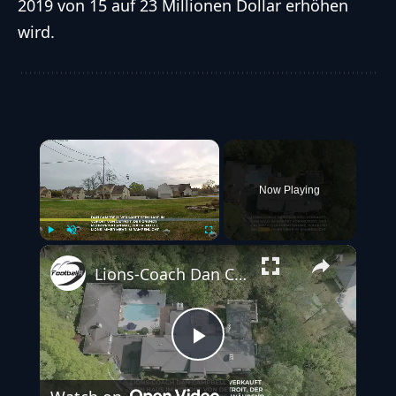
2019 von 15 auf 23 Millionen Dollar erhöhen
wird.
×
Now Playing
Play
Unmute
Fullscreen
Lions-Coach Dan Campbell verkauft Haus aus Sicherheitsgründen
Play