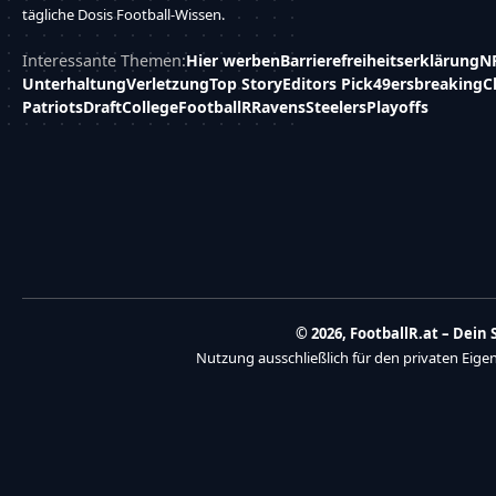
tägliche Dosis Football-Wissen.
Interessante Themen:
Hier werben
Barrierefreiheitserklärung
N
Unterhaltung
Verletzung
Top Story
Editors Pick
49ers
breaking
C
Patriots
Draft
College
FootballR
Ravens
Steelers
Playoffs
© 2026, FootballR.at – Dei
Nutzung ausschließlich für den privaten Eig