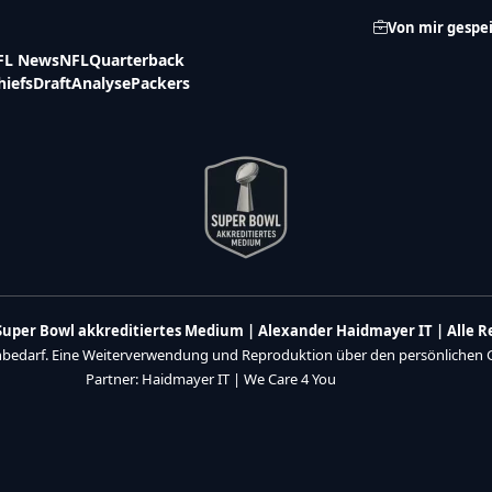
Von mir gespe
FL News
NFL
Quarterback
hiefs
Draft
Analyse
Packers
n Super Bowl akkreditiertes Medium | Alexander Haidmayer IT | Alle 
enbedarf. Eine Weiterverwendung und Reproduktion über den persönlichen Ge
Partner:
Haidmayer IT
|
We Care 4 You