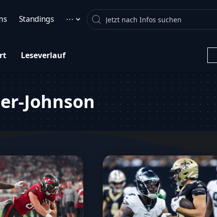
Search
ms
Standings
⋯
rt
Leseverlauf
ner-Johnson