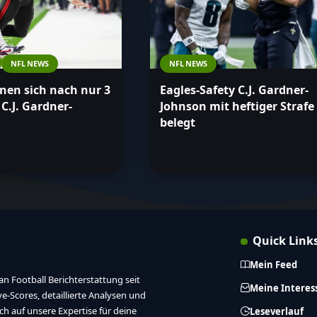
NFL NEWS
NFL NEWS
nen sich nach nur 3
Eagles-Safety C.J. Gardner-
 C.J. Gardner-
Johnson mit heftiger Strafe
belegt
Quick Link
Mein Feed
n Football Berichterstattung seit
Meine Interes
ive-Scores, detaillierte Analysen und
ich auf unsere Expertise für deine
Leseverlauf