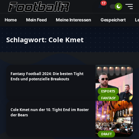
17
🔔
Home
Mein Feed
Meine Interessen
Gespeichert
L
Schlagwort:
Cole Kmet
Fantasy Football 2024: Die besten Tight
Ends und potenzielle Breakouts
ESPORTS
FANTASY
Cole Kmet nun der 10. Tight End im Roster
der Bears
DRAFT