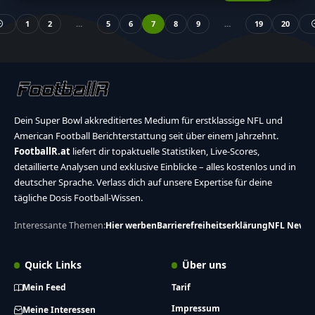
1
2
…
5
6
7
8
9
…
19
20
Dein Super Bowl akkreditiertes Medium für erstklassige NFL und
American Football Berichterstattung seit über einem Jahrzehnt.
FootballR.at
liefert dir topaktuelle Statistiken, Live-Scores,
detaillierte Analysen und exklusive Einblicke – alles kostenlos und in
deutscher Sprache. Verlass dich auf unsere Expertise für deine
tägliche Dosis Football-Wissen.
Interessante Themen:
Hier werben
Barrierefreiheitserklärung
NFL News
Quick Links
Über uns
Mein Feed
Tarif
Impressum
Meine Interessen