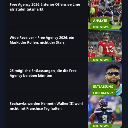
Free Agency 2026: Interior Offensive Line
NFL beeinflussen. Viel Spaß beim Durchstöbern!
als Stabilitätsmarkt
ANALYSE
NFL NEWS
Wide Receiver – Free Agency 2026: ein
Markt der Rollen, nicht der Stars
NFL NEWS
25 mögliche Entlassungen, die die Free
Agency beleben könnten
ENTLASSUNG
FREE AGENCY
Seahawks werden Kenneth Walker III wohl
nicht mit Franchise Tag halten
NFL NEWS