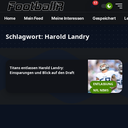
17
🔔
Home
Mein Feed
Meine Interessen
Gespeichert
L
Schlagwort:
Harold Landry
Titans entlassen Harold Landry:
Einsparungen und Blick auf den Draft
ENTLASSUNG
NFL NEWS