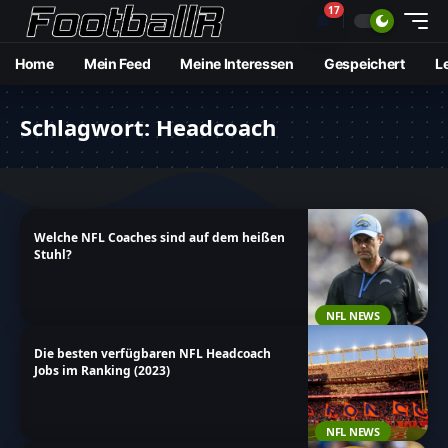
17
🔔
Home
Mein Feed
Meine Interessen
Gespeichert
L
Schlagwort:
Headcoach
Welche NFL Coaches sind auf dem heißen
Stuhl?
NFL NEWS
Die besten verfügbaren NFL Headcoach
Jobs im Ranking (2023)
NFL NEWS