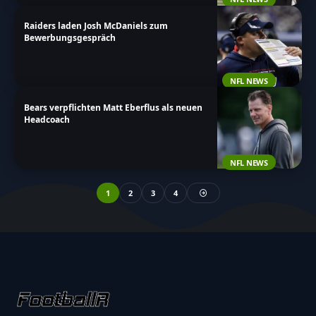
Raiders laden Josh McDaniels zum
Bewerbungsgespräch
NFL NEWS
Bears verpflichten Matt Eberflus als neuen
Headcoach
NFL NEWS
1
2
3
4