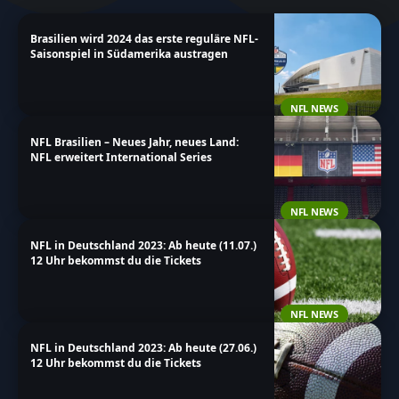
was du über die International Series wissen musst.
Brasilien wird 2024 das erste reguläre NFL-
Stöbere durch unsere Artikel und bleibe stets
Saisonspiel in Südamerika austragen
informiert über die neuesten Entwicklungen und
Highlights der NFL im internationalen Rahmen.
NFL NEWS
NFL Brasilien – Neues Jahr, neues Land:
NFL erweitert International Series
NFL NEWS
NFL in Deutschland 2023: Ab heute (11.07.)
12 Uhr bekommst du die Tickets
NFL NEWS
NFL in Deutschland 2023: Ab heute (27.06.)
12 Uhr bekommst du die Tickets