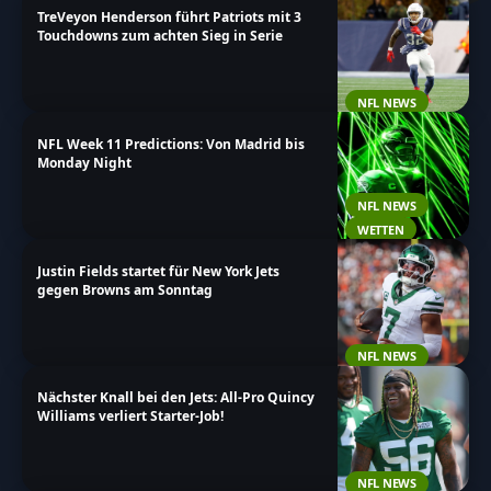
TreVeyon Henderson führt Patriots mit 3
Entwicklungen des Teams!
Touchdowns zum achten Sieg in Serie
NFL NEWS
NFL Week 11 Predictions: Von Madrid bis
Monday Night
NFL NEWS
WETTEN
Justin Fields startet für New York Jets
gegen Browns am Sonntag
NFL NEWS
Nächster Knall bei den Jets: All-Pro Quincy
Williams verliert Starter-Job!
NFL NEWS