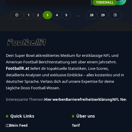
TODESFALL
1
2
3
4
5
…
28
29
Dein Super Bowl akkreditiertes Medium für erstklassige NFL und
American Football Berichterstattung seit über einem Jahrzehnt.
FootballR.at
liefert dir topaktuelle Statistiken, Live-Scores,
detaillierte Analysen und exklusive Einblicke – alles kostenlos und in
deutscher Sprache. Verlass dich auf unsere Expertise für deine
tägliche Dosis Football-Wissen.
Interessante Themen:
Hier werben
Barrierefreiheitserklärung
NFL News
Quick Links
Über uns
Mein Feed
Tarif