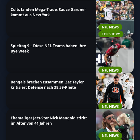
Colts landen Mega-Trade: Sauce Gardner
kommt aus New York
NFL NEWS
TOP STORY
Spieltag 9 – Diese NFL Teams haben ihre
Bye Week
NFL NEWS
Bengals brechen zusammen: Zac Taylor
kritisiert Defense nach 38:39-Pleite
NFL NEWS
Ehemaliger Jets-Star Nick Mangold stirbt
im Alter von 41 Jahren
NFL NEWS