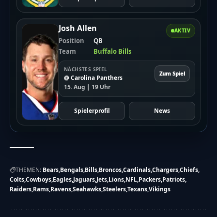
Josh Allen
AKTIV
Position
QB
Team
Buffalo Bills
NÄCHSTES SPIEL
Zum Spiel
@ Carolina Panthers
15. Aug | 19 Uhr
Spielerprofil
News
THEMEN:
Bears
Bengals
Bills
Broncos
Cardinals
Chargers
Chiefs
Colts
Cowboys
Eagles
Jaguars
Jets
Lions
NFL
Packers
Patriots
Raiders
Rams
Ravens
Seahawks
Steelers
Texans
Vikings