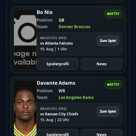
Bo Nix
AKTIV
Position
QB
Team
Denver Broncos
NÄCHSTES SPIEL
Zum Spiel
vs Atlanta Falcons
15. Aug | 1 Uhr
Spielerprofil
News
Davante Adams
AKTIV
Position
WR
Team
Los Angeles Rams
NÄCHSTES SPIEL
Zum Spiel
vs Kansas City Chiefs
15. Aug | 22 Uhr
Spielerprofil
News