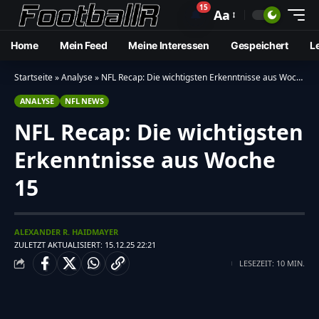
15
🔔
Aa
Home
Mein Feed
Meine Interessen
Gespeichert
L
Startseite
»
Analyse
»
NFL Recap: Die wichtigsten Erkenntnisse aus Woche 15
ANALYSE
NFL NEWS
NFL Recap: Die wichtigsten
Erkenntnisse aus Woche
15
ALEXANDER R. HAIDMAYER
ZULETZT AKTUALISIERT: 15.12.25 22:21
LESEZEIT: 10 MIN.