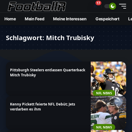
17
🔔
Home
Mein Feed
Meine Interessen
Gespeichert
L
Schlagwort:
Mitch Trubisky
Pittsburgh Steelers entlassen Quarterback
Mitch Trubisky
NFL NEWS
Kenny Pickett feierte NFL Debüt; Jets
verdarben es ihm
NFL NEWS