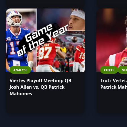
ANALYSE
CHIEFS
NF
Viertes Playoff Meeting: QB
Trotz Verle
Josh Allen vs. QB Patrick
Patrick Mah
Mahomes