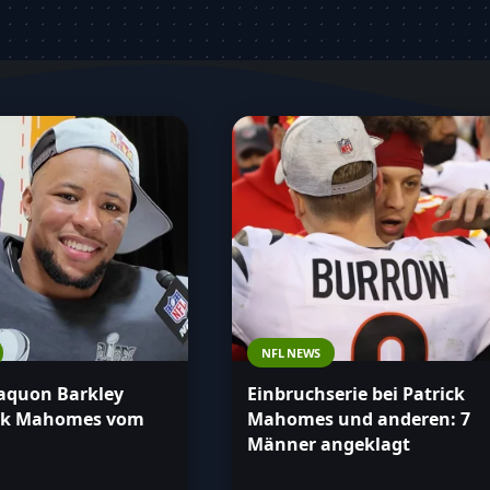
eler erfahren möchtest, diese Seite
Stöbere durch unsere Artikel und bleibe
informiert!
NFL NEWS
Saquon Barkley
Einbruchserie bei Patrick
ick Mahomes vom
Mahomes und anderen: 7
Männer angeklagt