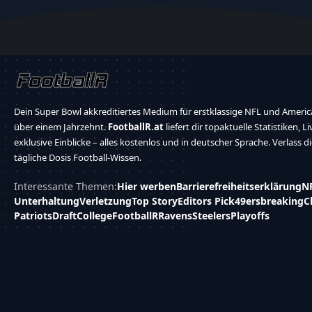
Dein Super Bowl akkreditiertes Medium für erstklassige NFL und America
über einem Jahrzehnt.
FootballR.at
liefert dir topaktuelle Statistiken, L
exklusive Einblicke – alles kostenlos und in deutscher Sprache. Verlass d
tägliche Dosis Football-Wissen.
Interessante Themen:
Hier werben
Barrierefreiheitserklärung
N
Unterhaltung
Verletzung
Top Story
Editors Pick
49ers
breaking
C
Patriots
Draft
College
FootballR
Ravens
Steelers
Playoffs