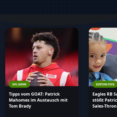
Auszeichnungen oder seine Entwicklung als Spi
bietet dir alle Informationen auf einen Blick. 
über alles Wichtige rund um Patrick Mahomes 
NFL NEWS
EDITORS PICK
Tipps vom GOAT: Patrick
Eagles RB 
Mahomes im Austausch mit
stößt Patr
Tom Brady
Sales-Thron