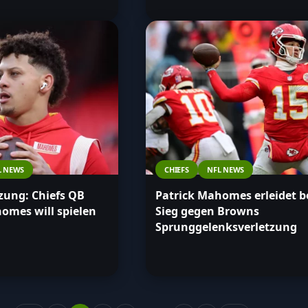
L NEWS
CHIEFS
NFL NEWS
tzung: Chiefs QB
Patrick Mahomes erleidet b
omes will spielen
Sieg gegen Browns
Sprunggelenksverletzung