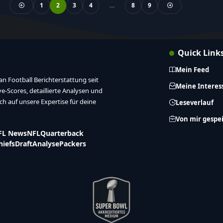
1
2
3
4
…
8
9
Quick Link
Mein Feed
n Football Berichterstattung seit
Meine Interes
ive-Scores, detaillierte Analysen und
ich auf unsere Expertise für deine
Leseverlauf
Von mir gespe
FL News
NFL
Quarterback
hiefs
Draft
Analyse
Packers