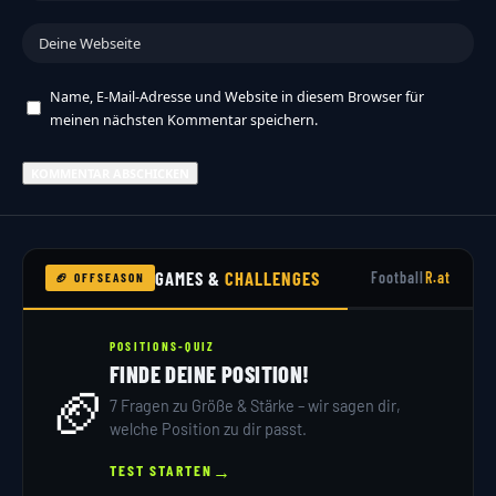
Name, E-Mail-Adresse und Website in diesem Browser für
meinen nächsten Kommentar speichern.
GAMES &
CHALLENGES
Football
R.at
🏈 OFFSEASON
POSITIONS-QUIZ
FINDE DEINE POSITION!
🏈
7 Fragen zu Größe & Stärke – wir sagen dir,
welche Position zu dir passt.
→
TEST STARTEN