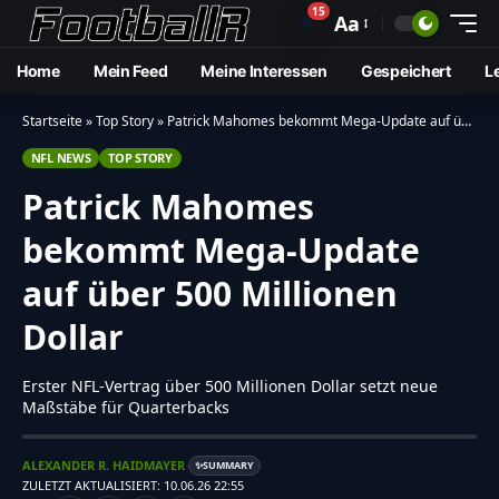
15
🔔
Aa
Home
Mein Feed
Meine Interessen
Gespeichert
L
Startseite
»
Top Story
»
Patrick Mahomes bekommt Mega-Update auf über 500 Millionen Dollar
NFL NEWS
TOP STORY
Patrick Mahomes
bekommt Mega-Update
auf über 500 Millionen
Dollar
Erster NFL-Vertrag über 500 Millionen Dollar setzt neue
Maßstäbe für Quarterbacks
ALEXANDER R. HAIDMAYER
SUMMARY
✨
ZULETZT AKTUALISIERT: 10.06.26 22:55