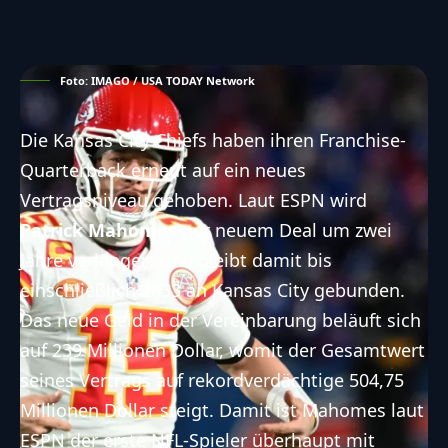
Foto: IMAGO / USA TODAY Network
Die Kansas City Chiefs haben ihren Franchise-
Quarterback erneut auf ein neues
Vertragsniveau gehoben. Laut ESPN wird
Patrick Mahomes
per neuem Deal um zwei
Jahre verlängert und bleibt damit bis
einschließlich 2033 an Kansas City gebunden.
Das neue Geld in der Vereinbarung beläuft sich
auf 239 Millionen Dollar, womit der Gesamtwert
seines Vertrags auf rekordverdächtige 504,75
Millionen Dollar steigt. Damit ist Mahomes laut
ESPN der erste NFL-Spieler überhaupt mit