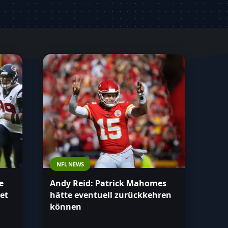
NFL NEWS
e
Andy Reid: Patrick Mahomes
et
hätte eventuell zurückkehren
können