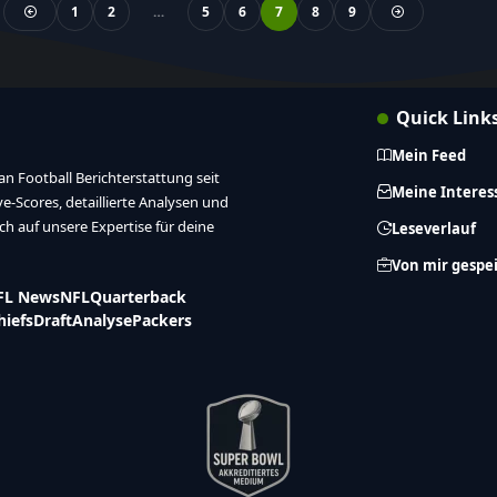
1
2
…
5
6
7
8
9
Quick Link
Mein Feed
n Football Berichterstattung seit
Meine Interes
ive-Scores, detaillierte Analysen und
ich auf unsere Expertise für deine
Leseverlauf
Von mir gespe
FL News
NFL
Quarterback
hiefs
Draft
Analyse
Packers