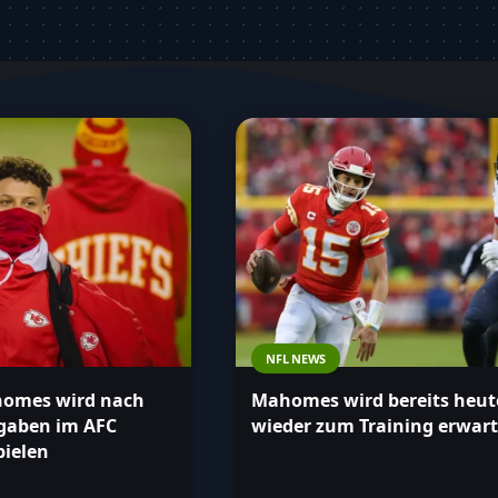
eler erfahren möchtest, diese Seite
Stöbere durch unsere Artikel und bleibe
informiert!
NFL NEWS
homes wird nach
Mahomes wird bereits heut
gaben im AFC
wieder zum Training erwart
pielen