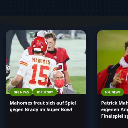
Auszeichnungen oder seine Entwicklung als Spi
bietet dir alle Informationen auf einen Blick. 
über alles Wichtige rund um Patrick Mahomes 
NFL NEWS
TOP STORY
NFL NEWS
Mahomes freut sich auf Spiel
Patrick Ma
gegen Brady im Super Bowl
eigenen An
Finalspiel s