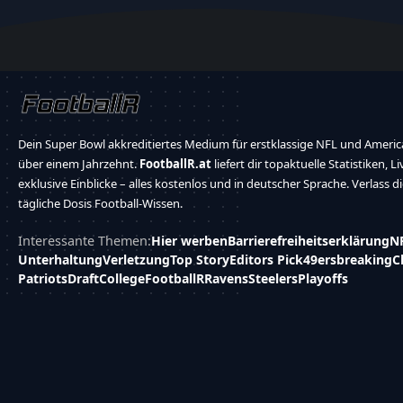
Dein Super Bowl akkreditiertes Medium für erstklassige NFL und America
über einem Jahrzehnt.
FootballR.at
liefert dir topaktuelle Statistiken, L
exklusive Einblicke – alles kostenlos und in deutscher Sprache. Verlass d
tägliche Dosis Football-Wissen.
Interessante Themen:
Hier werben
Barrierefreiheitserklärung
N
Unterhaltung
Verletzung
Top Story
Editors Pick
49ers
breaking
C
Patriots
Draft
College
FootballR
Ravens
Steelers
Playoffs