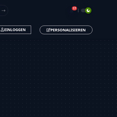
17
🔔
PERSONALISIEREN
EINLOGGEN